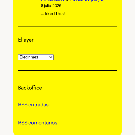
8 julio, 2026
… liked this!
El ayer
A
r
c
h
Backoffice
i
v
o
RSS entradas
s
RSS comentarios