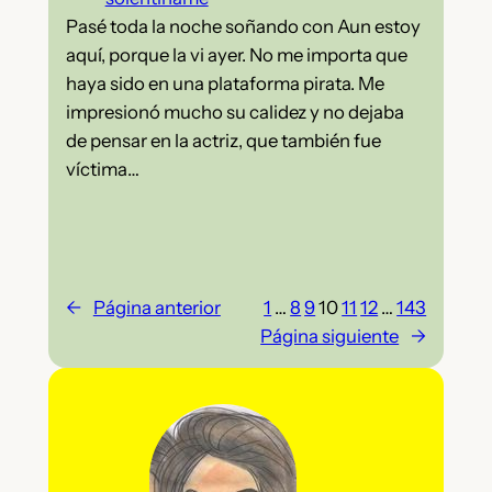
Pasé toda la noche soñando con Aun estoy
aquí, porque la vi ayer. No me importa que
haya sido en una plataforma pirata. Me
impresionó mucho su calidez y no dejaba
de pensar en la actriz, que también fue
víctima…
←
Página anterior
1
…
8
9
10
11
12
…
143
Página siguiente
→