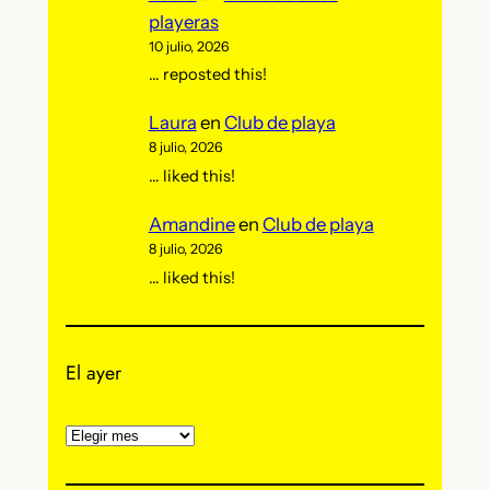
playeras
10 julio, 2026
… reposted this!
Laura
en
Club de playa
8 julio, 2026
… liked this!
Amandine
en
Club de playa
8 julio, 2026
… liked this!
El ayer
A
r
c