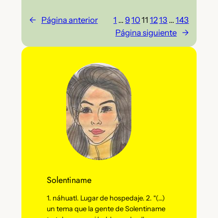
←
Página anterior
1
…
9
10
11
12
13
…
143
Página siguiente
→
Solentiname
1. náhuatl. Lugar de hospedaje. 2. “(…)
un tema que la gente de Solentiname