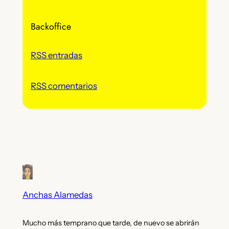
h
Backoffice
i
v
o
RSS entradas
s
RSS comentarios
Anchas Alamedas
Mucho más temprano que tarde, de nuevo se abrirán