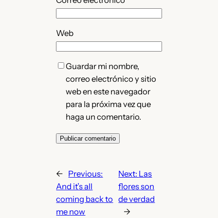
Correo electrónico
*
Web
Guardar mi nombre,
correo electrónico y sitio
web en este navegador
para la próxima vez que
haga un comentario.
←
Previous:
Next:
Las
And it’s all
flores son
coming back to
de verdad
me now
→