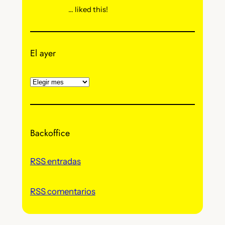
… liked this!
El ayer
A
r
c
h
Backoffice
i
v
o
RSS entradas
s
RSS comentarios