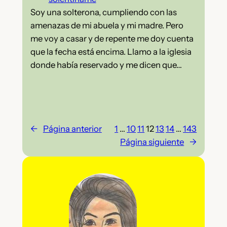
Soy una solterona, cumpliendo con las
amenazas de mi abuela y mi madre. Pero
me voy a casar y de repente me doy cuenta
que la fecha está encima. Llamo a la iglesia
donde había reservado y me dicen que…
←
Página anterior
1
…
10
11
12
13
14
…
143
Página siguiente
→