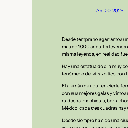
Abr 20, 2025
—
Desde temprano agarramos un tr
más de 1000 años. La leyenda
misma leyenda, en realidad fue
Hay una estatua de ella muy cer
fenómeno del vivazo tico con L
El alemán de aquí, en cierta fo
con sus mejores galas y vimos
ruidosos, machistas, borrachos
México: cada tres cuadras hay u
Desde siempre ha sido una ciu
sal y cerveza, los monjes tenían