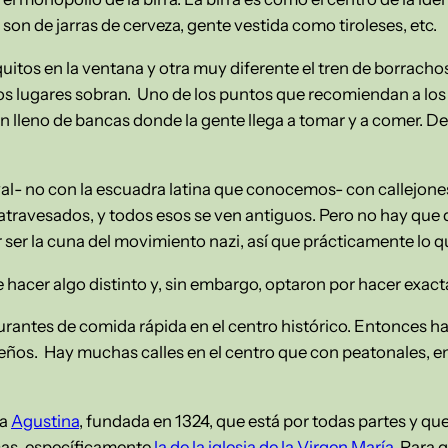
 son de jarras de cerveza, gente vestida como tiroleses, etc.
uitos en la ventana y otra muy diferente el tren de borra
los lugares sobran. Uno de los puntos que recomiendan a los 
lleno de bancas donde la gente llega a tomar y a comer. D
l- no con la escuadra latina que conocemos- con callejones
atravesados, y todos esos se ven antiguos. Pero no hay que
er la cuna del movimiento nazi, así que prácticamente lo qu
de hacer algo distinto y, sin embargo, optaron por hacer exa
urantes de comida rápida en el centro histórico. Entonces 
ños. Hay muchas calles en el centro que con peatonales, ent
ma
Agustina
, fundada en 1324, que está por todas partes y que
cas, específicamente
la de la iglesia de la Virgen María
. Para 