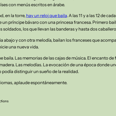
íses con menús escritos en árabe.
d, en la torre,
hay un reloj que baila
. A las 11 y a las 12 de cad
de un príncipe bávaro con una princesa francesa. Primero bai
os soldados, los que llevan las banderas y hasta dos caballer
ia abajo y con otra melodía, bailan los franceses que acompa
nicie una nueva vida.
ue baila. Las memorias de las cajas de música. El encanto de
madera. Las melodías. La evocación de una época donde uno 
o podía distinguir un sueño de la realidad.
s idiomas, aplaude espontáneamente.
ctions