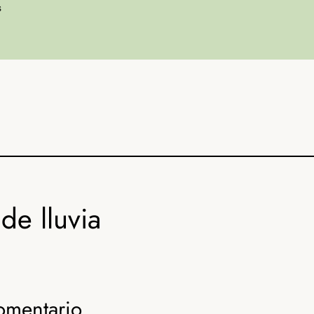
s
de lluvia
omentario