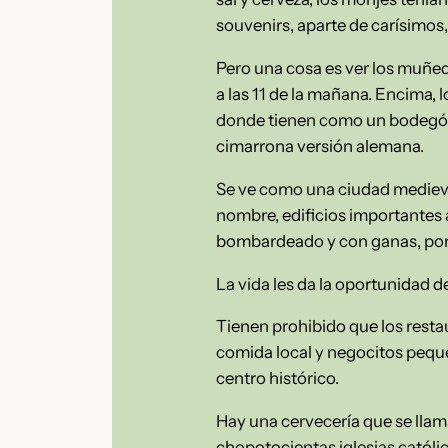
souvenirs, aparte de carísimos,
Pero una cosa es ver los muñeq
a las 11 de la mañana. Encima, 
donde tienen como un bodegón 
cimarrona versión alemana.
Se ve como una ciudad medieva
nombre, edificios importantes 
bombardeado y con ganas, por s
La vida les da la oportunidad 
Tienen prohibido que los resta
comida local y negocitos peque
centro histórico.
Hay una cervecería que se lla
chopotocientas iglesias católi