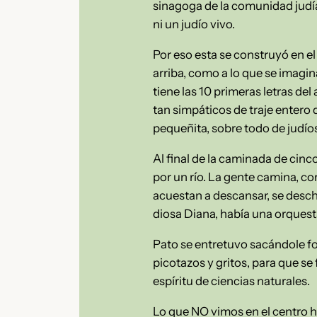
sinagoga de la comunidad judía 
ni un judío vivo.
Por eso esta se construyó en el
arriba, como a lo que se imagin
tiene las 10 primeras letras d
tan simpáticos de traje entero
pequeñita, sobre todo de judío
Al final de la caminada de cinc
por un río. La gente camina, corre
acuestan a descansar, se deschi
diosa Diana, había una orques
Pato se entretuvo sacándole fo
picotazos y gritos, para que se 
espíritu de ciencias naturales.
Lo que NO vimos en el centro hi