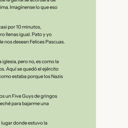
tima. Imagínense lo que eso
casi por 10 minutos,
o llenas igual. Pato y yo
lle nos desean Felices Pascuas.
glesia, pero no, es como la
s. Aquí se quedó el ejército
 como estaba porque los Nazis
os un Five Guys de gringos
veché para bajarme una
o lugar donde estuvo la