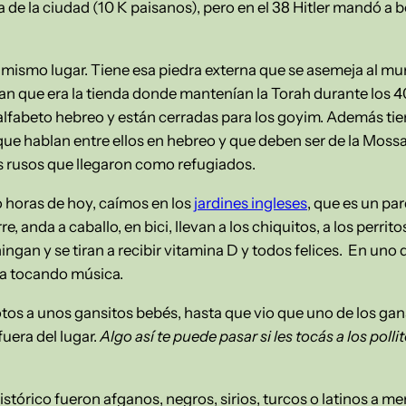
de la ciudad (10 K paisanos), pero en el 38 Hitler mandó a b
 mismo lugar. Tiene esa piedra externa que se asemeja al mur
an que era la tienda donde mantenían la Torah durante los 40
el alfabeto hebreo y están cerradas para los goyim. Además 
 que hablan entre ellos en hebreo y que deben ser de la Mo
s rusos que llegaron como refugiados.
o horas de hoy, caímos en los
jardines ingleses
, que es un pa
, anda a caballo, en bici, llevan a los chiquitos, a los perritos
ngan y se tiran a recibir vitamina D y todos felices. En uno d
ta tocando música.
tos a unos gansitos bebés, hasta que vio que uno de los gans
fuera del lugar.
Algo así te puede pasar si les tocás a los polli
stórico fueron afganos, negros, sirios, turcos o latinos a me