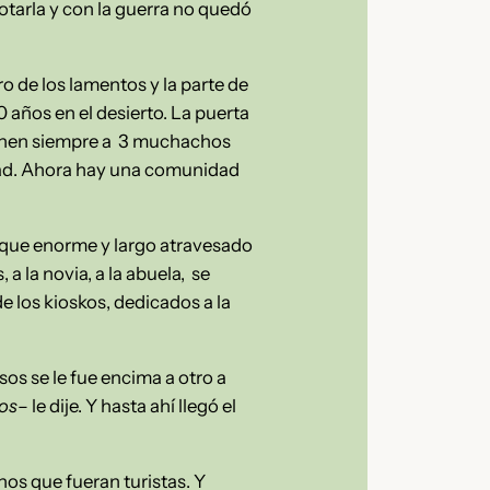
otarla y con la guerra no quedó
o de los lamentos y la parte de
 años en el desierto. La puerta
tienen siempre a 3 muchachos
ssad. Ahora hay una comunidad
rque enorme y largo atravesado
, a la novia, a la abuela, se
e los kioskos, dedicados a la
os se le fue encima a otro a
tos
– le dije. Y hasta ahí llegó el
nos que fueran turistas. Y