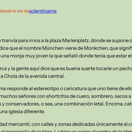
solentiname
desde la isla de
anvía para irnos a la plaza Marienplatz, donde se supone 
 dice que el nombre München viene de Monkchen, que signi
 una monja muy joven la que señaló donde tenía que estar e
ca y la gente aquí dice que es buena suerte tocarle un pecho
a Chola de la avenida central.
rma responde al estereotipo o caricatura que uno tiene de ello
 muchos señores con shortcitos de cuero, sombrero, sacos a
 y conservadores, o sea, una combinación letal. Encima, cat
na iglesia diferente.
dad mercantil, con calles y zonas dedicadas únicamente al 
 el monopolio de la birra. La birra es como el centro de la ide