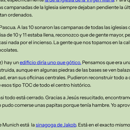
s campanadas de la Iglesia siempre dejaban pendiente la úl
tan ordenados.
 Pascua. A las 10 sonaron las campanas de todas las iglesias 
a de 10 y 11 estaba llena, reconozco que de gente mayor, per
casi nada por el incienso. La gente que nos topamos en la ca
ocolates.
tz) hay un
edificio diría uno que gótico.
Pensamos que era una i
ruida, aunque en algunas piedras de las bases se ven balazo
d, eran sus oficinas centrales. Pudieron reconstruir todo a
e esos tipo TOC de todo el centro histórico.
i todo está cerrado. Gracias a Jesús resucitado, encontram
ato pudo comerse unas papitas porque tenía hambre. Yo apro
de Munich está la
sinagoga de Jakob
. Está en el exacto mism