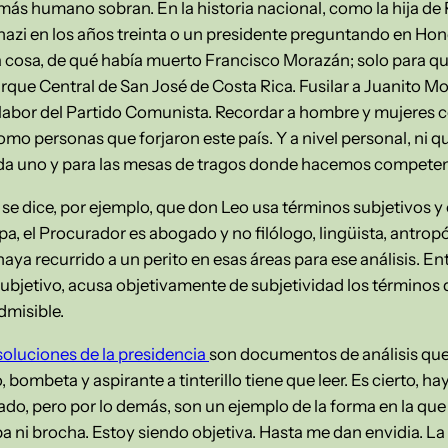
 más humano sobran. En la historia nacional, como la hija d
 nazi en los años treinta o un presidente preguntando en H
la cosa, de qué había muerto Francisco Morazán; solo para qu
rque Central de San José de Costa Rica. Fusilar a Juanito Mor
a labor del Partido Comunista. Recordar a hombre y mujeres
mo personas que forjaron este país. Y a nivel personal, ni q
da uno y para las mesas de tragos donde hacemos competenci
 se dice, por ejemplo, que don Leo usa términos subjetivos y e
epa, el Procurador es abogado y no filólogo, lingüista, antrop
ya recurrido a un perito en esas áreas para ese análisis. E
ubjetivo, acusa objetivamente de subjetividad los términos d
dmisible.
soluciones de la presidencia
son documentos de análisis que
bombeta y aspirante a tinterillo tiene que leer. Es cierto, ha
ígado, pero por lo demás, son un ejemplo de la forma en la qu
pa ni brocha. Estoy siendo objetiva. Hasta me dan envidia. La