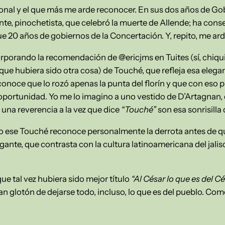
ional y el que más me arde reconocer. En sus dos años de Gob
nte, pinochetista, que celebró la muerte de Allende; ha co
ue 20 años de gobiernos de la Concertación. Y, repito, me ar
orporando la recomendación de @ericjms en Tuites (sí, chiqui
ue hubiera sido otra cosa) de Touché, que refleja esa elegan
onoce que lo rozó apenas la punta del florín y que con eso pi
oportunidad. Yo me lo imagino a uno vestido de D’Artagnan,
una reverencia a la vez que dice
“Touché”
son esa sonrisilla
ese Touché reconoce personalmente la derrota antes de que e
gante, que contrasta con la cultura latinoamericana del jali
 que tal vez hubiera sido mejor título
“Al César lo que es del C
an glotón de dejarse todo, incluso, lo que es del pueblo. Co