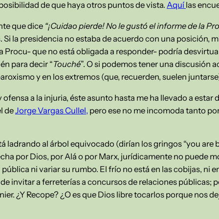
la posibilidad de que haya otros puntos de vista.
Aquí
las encu
nte que dice
“¡Cuidao pierde! No le gustó el informe de la Pr
 Si la presidencia no estaba de acuerdo con una posición, mí
 la Procu- que no está obligada a responder- podría desvirtua
én para decir “
Touché
”. O si podemos tener una discusión a
paroxismo y en los extremos (que, recuerden, suelen juntarse
 y ofensa a la injuria, éste asunto hasta me ha llevado a estar
el de
Jorge Vargas Cullel,
pero ese no me incomoda tanto por
tá ladrando al árbol equivocado (dirían los gringos “you are 
ha por Dios, por Alá o por Marx, jurídicamente no puede mo
pública ni variar su rumbo. El frío no está en las cobijas, ni e
de invitar a ferreterías a concursos de relaciones públicas; p
er. ¿Y Recope? ¿O es que Dios libre tocarlos porque nos deja