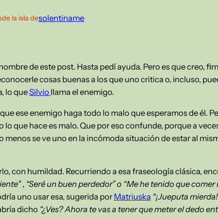
solentiname
de la isla de
mbre de este post. Hasta pedí ayuda. Pero es que creo, fir
econocerle cosas buenas a los que uno critica o, incluso, pu
a, lo que
Silvio
llama el enemigo.
que ese enemigo haga todo lo malo que esperamos de él. P
o
lo que hace es malo. Que por eso confunde, porque a veces 
lo menos se ve uno en la incómoda situación de estar al mism
o, con humildad. Recurriendo a esa fraseología clásica, en
liente”
,
“Seré un buen perdedor” o “Me he tenido que comer m
dría uno usar esa, sugerida por
Matriuska
“¡Jueputa mierda! 
bría dicho
“¿Ves? Ahora te vas a tener que meter el dedo entr