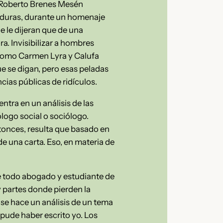
e Roberto Brenes Mesén
onduras, durante un homenaje
e le dijeran que de una
a. Invisibilizar a hombres
 como Carmen Lyra y Calufa
ue se digan, pero esas peladas
as públicas de ridículos.
ntra en un análisis de las
ólogo social o sociólogo.
ntonces, resulta que basado en
e una carta. Eso, en materia de
 todo abogado y estudiante de
y partes donde pierden la
e se hace un análisis de un tema
 pude haber escrito yo.
Los