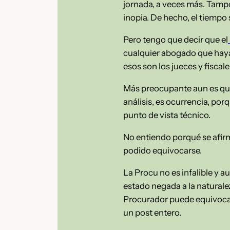
jornada, a veces más. Tamp
inopia. De hecho, el tiempo
Pero tengo que decir que el
cualquier abogado que haya 
esos son los jueces y fisca
Más preocupante aun es que
análisis, es ocurrencia, po
punto de vista técnico.
No entiendo porqué se afirm
podido equivocarse.
La Procu no es infalible y a
estado negada a la natural
Procurador puede equivocarse
un post entero.