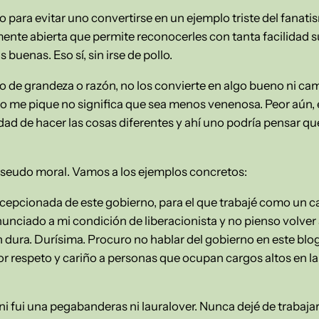
para evitar uno convertirse en un ejemplo triste del fanatis
mente abierta que permite reconocerles con tanta facilidad s
uenas. Eso sí, sin irse de pollo.
o de grandeza o razón, no los convierte en algo bueno ni ca
 no me pique no significa que sea menos venenosa. Peor aún,
dad de hacer las cosas diferentes y ahí uno podría pensar q
pseudo moral. Vamos a los ejemplos concretos:
cepcionada de este gobierno, para el que trabajé como un c
nciado a mi condición de liberacionista y no pienso volver a
n dura. Durísima. Procuro no hablar del gobierno en este bl
 por respeto y cariño a personas que ocupan cargos altos en 
 fui una pegabanderas ni lauralover. Nunca dejé de trabajar