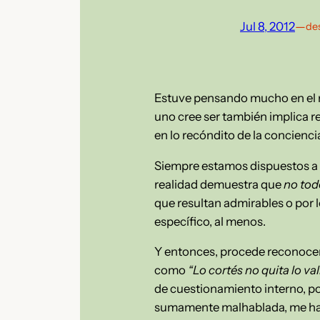
Jul 8, 2012
—
des
Estuve pensando mucho en el no
uno cree ser también implica r
en lo recóndito de la concienci
Siempre estamos dispuestos a 
realidad demuestra que
no tod
que resultan admirables o por 
específico, al menos.
Y entonces, procede reconocerl
como
“Lo cortés no quita lo va
de cuestionamiento interno, po
sumamente malhablada, me ha