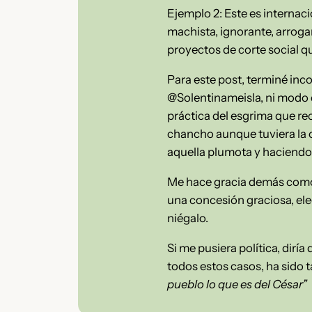
Ejemplo 2: Este es internac
machista, ignorante, arroga
proyectos de corte social q
Para este post, terminé inc
@Solentinameisla, ni modo q
práctica del esgrima que rec
chancho aunque tuviera la 
aquella plumota y haciendo 
Me hace gracia demás como 
una concesión graciosa, ele
niégalo.
Si me pusiera política, diría
todos estos casos, ha sido t
pueblo lo que es del César”