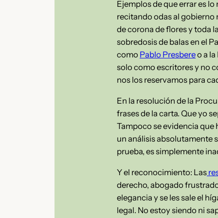
Ejemplos de que errar es lo
recitando odas al gobierno
de corona de flores y toda 
sobredosis de balas en el Pa
como
Pablo Presbere
o a l
solo como escritores y no co
nos los reservamos para ca
En la resolución de la Procu
frases de la carta. Que yo s
Tampoco se evidencia que ha
un análisis absolutamente s
prueba, es simplemente ina
Y el reconocimiento: Las
re
derecho, abogado frustrado, 
elegancia y se les sale el h
legal. No estoy siendo ni sa