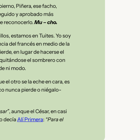
ierno, Piñera, ese facho,
nseguido y aprobado más
de reconocerlo.
Mu – cho.
llos, estamos en Tuites. Yo soy
cia del francés en medio de la
erde, en lugar de hacerse el
 quitándose el sombrero con
 de ni modo.
l otro se la eche en cara, es
sco nunca pierde o niégalo-
ésar”
, aunque el César, en casi
mo decía
Alí Primera
:
“Para el