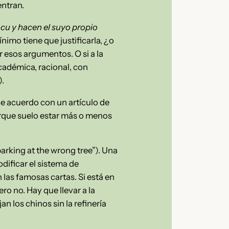
entran.
ocu y hacen el suyo propio
nimo tiene que justificarla, ¿o
r esos argumentos. O si a la
cadémica, racional, con
).
 de acuerdo con un artículo de
que suelo estar más o menos
barking at the wrong tree”). Una
dificar el sistema de
n las famosas cartas. Si está en
ero no. Hay que llevar a la
n los chinos sin la refinería