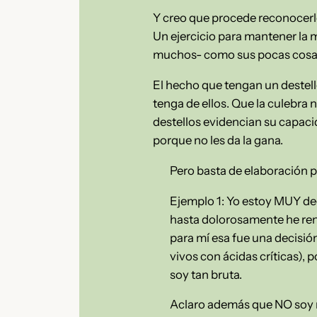
Y creo que procede reconocerlo 
Un ejercicio para mantener la 
muchos- como sus pocas cosas b
El hecho que tengan un destell
tenga de ellos. Que la culebra
destellos evidencian su capaci
porque no les da la gana.
Pero basta de elaboración 
Ejemplo 1: Yo estoy MUY de
hasta dolorosamente he renu
para mí esa fue una decisió
vivos con ácidas críticas),
soy tan bruta.
Aclaro además que NO soy ni