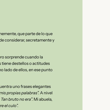
memente, que parte de lo que
ede considerar, secretamente y
ero sorprende cuando la
tiene destellos o actitudes
o lado de ellos, en ese punto
cuentra uno frases elegantes
is propias palabras”.
A nivel
Tan bruto no era”.
Mi abuela,
e el culo”.