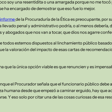
oco soy una resentidita o una amargada porque no me tocó 
 se ha encargado de demostrar que eso fue lo mejor.
informe
de la Procuraduría de la Ética es preocupante, por 
llevado penal y administrativo podría, o al menos debería, 
les y abogados que nos van a tocar, que dios nos agarre confe
 todos estemos dispuestos al linchamiento público basados
rque la valoración del impacto de esas cartas de recomendac
a que la única opción viable es que renuncien y es impensa
unque el Procurador señala que el funcionario público debe a
eza humana desde que empezó a caminar erguido, hay que ac
. Y eso solo por citar una de las cosas curiosas de esa reso