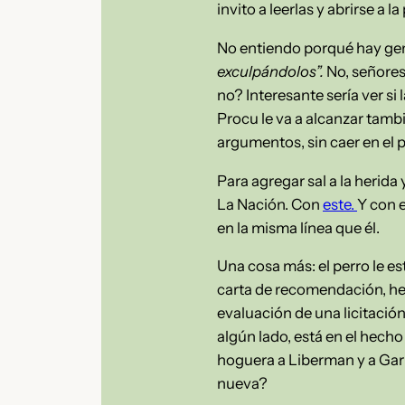
invito a leerlas y abrirse a 
No entiendo porqué hay ge
exculpándolos”.
No, señores.
no? Interesante sería ver si
Procu le va a alcanzar tambi
argumentos, sin caer en el 
Para agregar sal a la herida
La Nación. Con
este.
Y con 
en la misma línea que él.
Una cosa más: el perro le es
carta de recomendación, hec
evaluación de una licitación 
algún lado, está en el hecho 
hoguera a Liberman y a Garni
nueva?