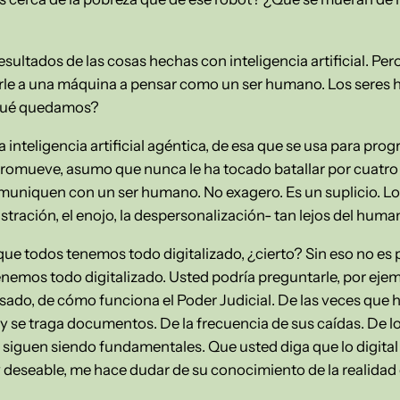
esultados de las cosas hechas con inteligencia artificial. Pe
eñarle a una máquina a pensar como un ser humano. Los seres
qué quedamos?
 inteligencia artificial agéntica, de esa que se usa para prog
o promueve, asumo que nunca le ha tocado batallar por cuatro
muniquen con un ser humano. No exagero. Es un suplicio. Los 
stración, el enojo, la despersonalización- tan lejos del huma
que todos tenemos todo digitalizado, ¿cierto? Sin eso no es p
enemos todo digitalizado. Usted podría preguntarle, por ej
sado, de cómo funciona el Poder Judicial. De las veces que h
y se traga documentos. De la frecuencia de sus caídas. De l
 siguen siendo fundamentales. Que usted diga que lo digita
y deseable, me hace dudar de su conocimiento de la realidad d