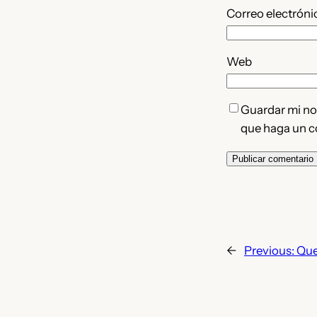
Correo electrón
Web
Guardar mi nom
que haga un c
←
Previous:
Que