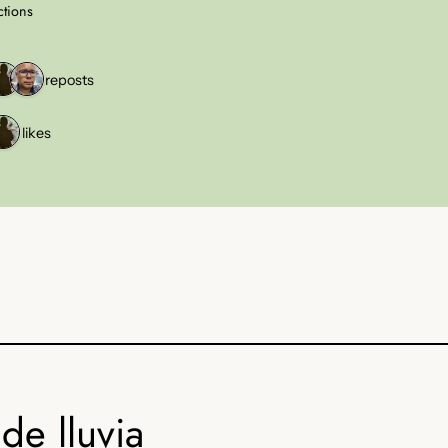
ctions
5 reposts
4 likes
de lluvia