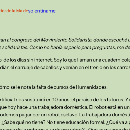
solentiname
desde la isla de
ran al congreso del Movimiento Solidarista, donde escuché 
s solidaristas. Como no había espacio para preguntas, me d
 de los días sin internet. Soy lo que llaman una cuadernícol
an el carruaje de caballos y venían en el tren o en los carros
ómo se le nota la falta de cursos de Humanidades.
rtificial nos sustituirá en 10 años, el paraíso de los futuros.
ue hoy hace una trabajadora doméstica. El robot está en un
podemos pagar por un robot esclavo. La trabajadora domésti
. ¿Sabe qué no tiene? No tiene educación formal. ¿Qué va a
s cerca de la pobreza que de ese robot? ¿Que se mueran de