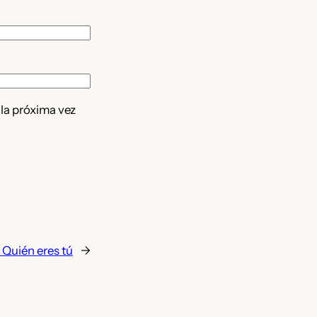
 la próxima vez
:
Quién eres tú
→