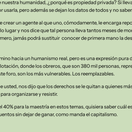
de nuestra humanidad, ¿porqué es propiedad privada? Si lle
r usarla, pero además se dejan los datos de todos y no sab
te crear un agente al que uno, cómodamente, le encarga repo
lo lugar y nos dice que tal persona lleva tantos meses de m
 número, jamás podrá sustituir conocer de primera mano la d
camino hacia un humanismo real, pero es una expresión pura 
plotación, donde los obreros, que son 380 mil personas, repr
te foro, son los más vulnerables. Los reemplazables.
e usted, nos dijo que los derechos se le quitan a quienes má
para organizarse y resistir.
del 40% para la maestría en estos temas, quisiera saber cuál e
uentos sin dejar de ganar, como manda el capitalismo.