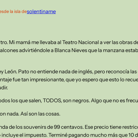
solentiname
esde la isla de
tro. Mi mamá me llevaba al Teatro Nacional a ver las obras d
 balcones advirtiéndole a Blanca Nieves que la manzana est
y León. Pato no entiende nada de inglés, pero reconocía las
ntaje fue tan impresionante, que yo espero que esto lo recuerd
dir.
todos los que salen, TODOS, son negros. Algo que no es frecu
con nada. Así son las cosas.
da de los souvenirs de 99 centavos. Ese precio tiene restri
 incluye el impuesto. Terminé pagando mucho más que 10 dól