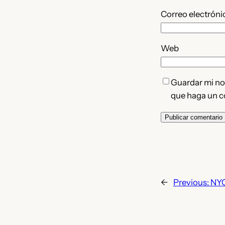
Correo electrón
Web
Guardar mi nom
que haga un c
←
Previous:
NYC