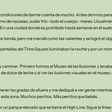
ondiciones de darme cuenta de mucho. Antes de irnos para 
mo de naúseas, sudar frío- todo el cuerpo- mareo. Usualme
 En una ciudad donde es prohibido hasta sentarse en el suelo
la tienda, pero me mandé como las valientes y se logró el obj
 pantallas del Time Square iluminaban la noche y por un mom
caminar. Primero fuimos al Museo de las Ilusiones. Llevaba e
e dulce de leche y al ver las ilusiones visuales en el museo
me en las gradas de afuera y me dediqué a ver gente mientra
esta zona. Muchos perritos. Más perritos que bebés.
 un parque elevado que se llama el High Line. Sigue la línea