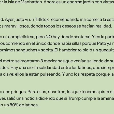
r la isla de Manhattan. Ahora es un enorme jardín con vistas
ad. Ayer justo vi un Titktok recomendando ir a comer a la es
s maravillosos, donde todos los deseos se hacían realidad.
o es completísima, pero NO hay donde sentarse. Y en la pa
s comiendo en el único donde había sillas porque Pato ya n
omimos sanguches y sopita. El hambriento pidió un quequit
 el metro se montaron 3 mexicanos que venían saliendo de su 
dos. Hay una cierta solidaridad entre los latinos, que siemp
a la clave: ellos la están pulseando. Y uno los respeta porque
n los gringos. Para ellos, nosotros, los que tenemos pinta de
yer, salió una noticia diciendo que si Trump cumple la amena
n un 80% de latinos.