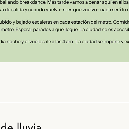
ailando breakdance. Más tarde vamos a cenar aquí en el ba
va de salida y cuando vuelva- si es que vuelvo- nada será lo
do y bajado escaleras en cada estación del metro. Comido
el metro. Esperar parados a que llegue. La ciudad no es accesib
dia noche y el vuelo sale a las 4 am. La ciudad se impone y e
de lluvia