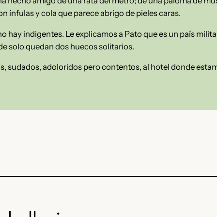
e ha hecho amigo de una rata del metro; de una paloma de mus
on ínfulas y cola que parece abrigo de pieles caras.
o hay indigentes. Le explicamos a Pato que es un país milita
nde solo quedan dos huecos solitarios.
, sudados, adoloridos pero contentos, al hotel donde esta