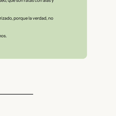
eo, que son ratas con alas y
rizado, porque la verdad, no
mos.