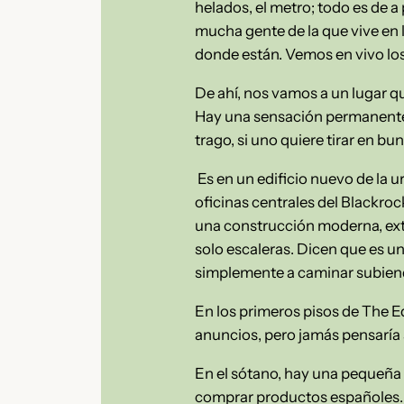
helados, el metro; todo es de
mucha gente de la que vive en 
donde están. Vemos en vivo los 
De ahí, nos vamos a un lugar q
Hay una sensación permanente 
trago, si uno quiere tirar en bu
Es en un edificio nuevo de la 
oficinas centrales del Blackroc
una construcción moderna, extr
solo escaleras. Dicen que es un
simplemente a caminar subien
En los primeros pisos de The E
anuncios, pero jamás pensaría 
En el sótano, hay una pequeña 
comprar productos españoles. 