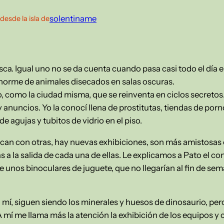
solentiname
desde la isla de
resca. Igual uno no se da cuenta cuando pasa casi todo el día 
 enorme de animales disecados en salas oscuras.
 como la ciudad misma, que se reinventa en ciclos secretos. 
 anuncios. Yo la conocí llena de prostitutas, tiendas de porn
 agujas y tubitos de vidrio en el piso.
an con otras, hay nuevas exhibiciones, son más amistosas co
s a la salida de cada una de ellas. Le explicamos a Pato el c
e unos binoculares de juguete, que no llegarían al fin de se
 mí, siguen siendo los minerales y huesos de dinosaurio, per
A mí me llama más la atención la exhibición de los equipos y 