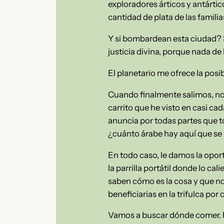
exploradores árticos y antártic
cantidad de plata de las famil
Y si bombardean esta ciudad? S
justicia divina, porque nada de
El planetario me ofrece la posi
Cuando finalmente salimos, nos
carrito que he visto en casi ca
anuncia por todas partes que 
¿cuánto árabe hay aquí que se 
En todo caso, le damos la opor
la parrilla portátil donde lo c
saben cómo es la cosa y que n
beneficiarias en la trifulca po
Vamos a buscar dónde comer. Pe