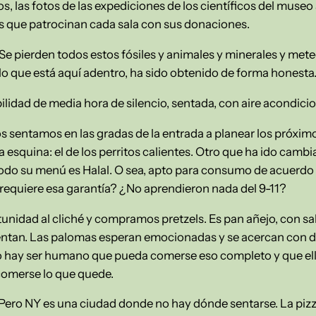
os, las fotos de las expediciones de los científicos del muse
ias que patrocinan cada sala con sus donaciones.
e pierden todos estos fósiles y animales y minerales y meteo
 lo que está aquí adentro, ha sido obtenido de forma honesta
bilidad de media hora de silencio, sentada, con aire acondici
 sentamos en las gradas de la entrada a planear los próximo
da esquina: el de los perritos calientes. Otro que ha ido cam
todo su menú es Halal. O sea, apto para consumo de acuerd
requiere esa garantía? ¿No aprendieron nada del 9-11?
tunidad al cliché y compramos pretzels. Es pan añejo, con s
alientan. Las palomas esperan emocionadas y se acercan con d
o hay ser humano que pueda comerse eso completo y que ell
r comerse lo que quede.
ro NY es una ciudad donde no hay dónde sentarse. La pizza, 