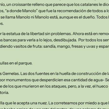
ío, un croissante relleno que parece que los catalanes le 
os, “a donde Manolo” que fue la recomendación de todos a l
se llama Manolo ni Manolo está, aunque es el dueño. Todos lo
s.
 la estatua de la libertad sin problemas. Ahora está en remod
as bancas para verla a lo lejos, desdibujada. Por todos los s
ndiendo vasitos de fruta: sandía, mango, fresas y uvas y esp
llas en el parque.
s Gemelas. Las dos fuentes en la huella de construcción de 
o por monumentos que desperdicien esa cantidad de agua- S
de los que murieron en los ataques, pero, a la vez, el hueco
toria.
la que le acepta una nuez. La correteamos por miedo a que l