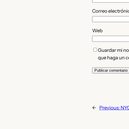
Correo electrón
Web
Guardar mi nom
que haga un c
←
Previous:
NYC