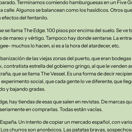
 a parado. Terminamos comiendo hamburguesas en un Five Gu
la calle. Algunos se balancean como los hasídicos. Otros qu
efectos del fentanilo.
ue se llama The Edge. 100 pisos por encima del suelo. Se ve 
de mareo y vértigo. Tampoco hay donde sentarse. La entrad
ngee- muchos lo hacen, si es a la hora del atardecer, etc.
urbanización de las viejas zonas del puerto, que eran bodega
k, contratista estrella del gobierno gringo, al que le vende
aña, que se llama The Vessel. Es una forma de decir recipi
 experimento social, que cada gente lo ve diferente, que lle
do y bajando gradas.
dge, hay tiendas de esas que salen en revistas. De marcas q
seriamente en comprarlas. Todas están vacías.
España. Un intento de copiar un mercado español, con vario
Los churros son anoréxicos. Las patatas bravas, sospechos