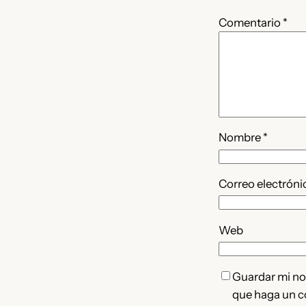
Comentario
*
Nombre
*
Correo electrón
Web
Guardar mi nom
que haga un c