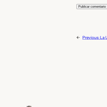
←
Previous:
La 