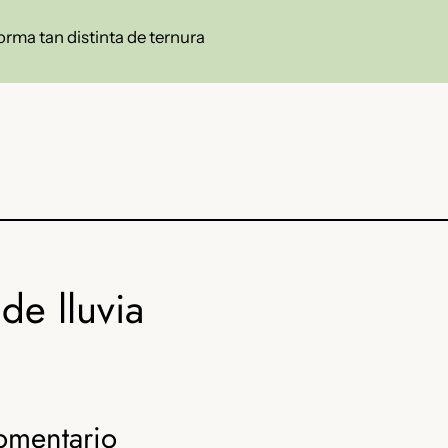
orma tan distinta de ternura
de lluvia
omentario