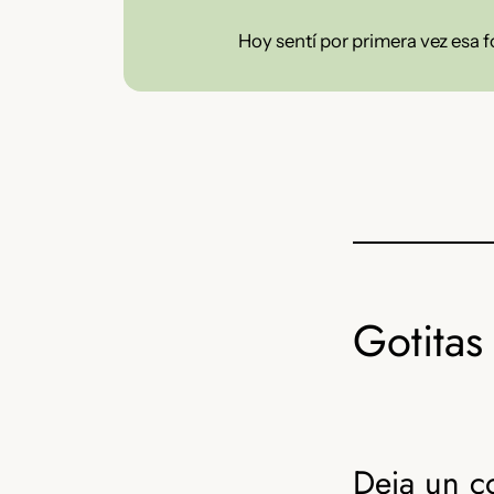
Hoy sentí por primera vez esa f
Gotitas 
Deja un c