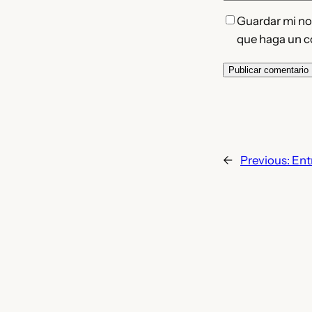
Guardar mi nom
que haga un c
←
Previous:
Ent