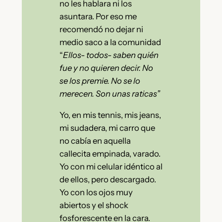
no les hablara ni los
asuntara. Por eso me
recomendó no dejar ni
medio saco a la comunidad
“
Ellos- todos- saben quién
fue y no quieren decir. No
se los premie. No se lo
merecen. Son unas raticas”
Yo, en mis tennis, mis jeans,
mi sudadera, mi carro que
no cabía en aquella
callecita empinada, varado.
Yo con mi celular idéntico al
de ellos, pero descargado.
Yo con los ojos muy
abiertos y el shock
fosforescente en la cara.