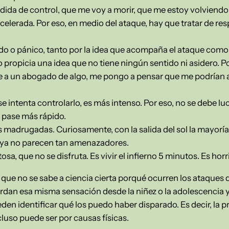
ida de control, que me voy a morir, que me estoy volviendo 
celerada. Por eso, en medio del ataque, hay que tratar de res
 o pánico, tanto por la idea que acompaña el ataque como 
propicia una idea que no tiene ningún sentido ni asidero. Po
 a un abogado de algo, me pongo a pensar que me podrían 
se intenta controlarlo, es más intenso. Por eso, no se debe lu
 pase más rápido.
s madrugadas. Curiosamente, con la salida del sol la mayor
 ya no parecen tan amenazadores.
a, que no se disfruta. Es vivir el infierno 5 minutos. Es horri
que no se sabe a ciencia cierta porqué ocurren los ataques 
an esa misma sensación desde la niñez o la adolescencia 
den identificar qué los puedo haber disparado. Es decir, la 
luso puede ser por causas físicas.