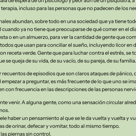
la de espera de un psicólogo y peor aun de un psiquiatra, a 
a terapia, incluso para las personas que no padecen de los ne
nales abundan, sobre todo en una sociedad que ya tiene todo
l cuando ya no tiene que preocuparse de qué comer en el día
esta o en un almuerzo, para ver la cantidad de gente que c
todos que usan para conciliar el sueño, incluyendo licor en 
on receta verde. Gente que para luchar contra el estrés, se t
se queja de su vida, de su vacío, de su pareja, de su familia.
recuentos de episodios que son claros ataques de pánico, que
 empezar a preguntar, es más frecuente de lo que uno se im
n con frecuencia en las descripciones de las personas nervi
ente venir. A alguna gente, como una sensación circular alre
nos.
ele haber un pensamiento al que se le da vuelta y vuelta y vu
s de orinar, defecar y vomitar, todo al mismo tiempo.
las piernas sin control.