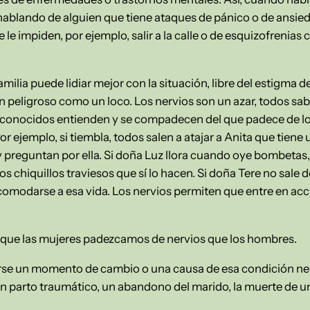
hablando de alguien que tiene ataques de pánico o de ansied
 le impiden, por ejemplo, salir a la calle o de esquizofrenias
familia puede lidiar mejor con la situación, libre del estigma
n peligroso como un loco. Los nervios son un azar, todos sa
y conocidos entienden y se compadecen del que padece de l
Por ejemplo, si tiembla, todos salen a atajar a Anita que tien
preguntan por ella. Si doña Luz llora cuando oye bombetas, 
os chiquillos traviesos que sí lo hacen. Si doña Tere no sale 
omodarse a esa vida. Los nervios permiten que entre en acc
que las mujeres padezcamos de nervios que los hombres.
arse un momento de cambio o una causa de esa condición ner
un parto traumático, un abandono del marido, la muerte de un