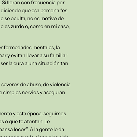
i lloran con frecuencia por
ia diciendo que esa persona “es
o se oculta, no es motivo de
o es zurdo o, como en mi caso,
y enfermedades mentales, la
ar y evitan llevar a su familiar
er la cura a una situación tan
 severos de abuso, de violencia
 de simples nervios y aseguran
omento y esta época, seguimos
s o que te atontan. Le
nsa locos”. A la gente le da