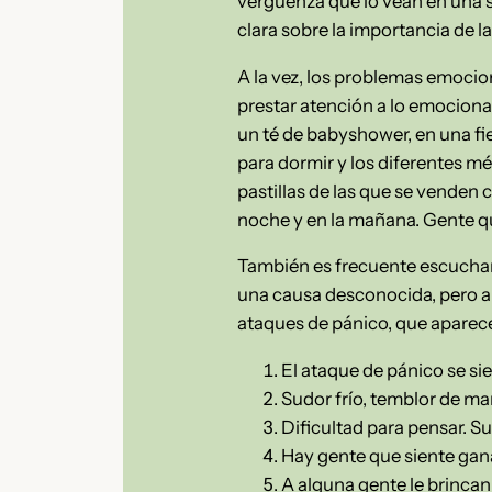
vergüenza que lo vean en una sa
clara sobre la importancia de l
A la vez, los problemas emocio
prestar atención a lo emociona
un té de babyshower, en una fi
para dormir y los diferentes mé
pastillas de las que se venden c
noche y en la mañana. Gente que 
También es frecuente escuchar 
una causa desconocida, pero al
ataques de pánico, que aparece
El ataque de pánico se si
Sudor frío, temblor de ma
Dificultad para pensar. Su
Hay gente que siente gana
A alguna gente le brincan 