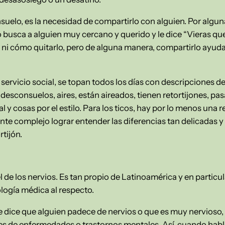
suelo, es la necesidad de compartirlo con alguien. Por algu
no busca a alguien muy cercano y querido y le dice “Vieras 
 ni cómo quitarlo, pero de alguna manera, compartirlo ayud
ervicio social, se topan todos los días con descripciones de
desconsuelos, aires, están aireados, tienen retortijones, pasa
 y cosas por el estilo. Para los ticos, hay por lo menos una re
te complejo lograr entender las diferencias tan delicadas y 
tijón.
l de los nervios. Es tan propio de Latinoamérica y en particu
logía médica al respecto.
se dice que alguien padece de nervios o que es muy nervioso
s de enfermedades o trastornos mentales. Así, cuando hab