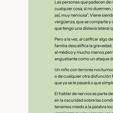
Las personas que padecen de n
cualquier cosa, si no duermen, s
así, muy nerviosa”. Viene sien
vergüenza, que se comparte y 
que tengo una dislexia lateral 
Pero a la vez, al calificar alg
familia descalifica la gravedad.
al médico y mucho menos permit
angustiante como un ataque d
Un niño con terrores nocturnos
o de cualquier otra disfunción 
que ya se le pasará o que simpl
El hablar de nervios es parte 
en la oscuridad sobre las cond
tenemos miedo a la palabra loc