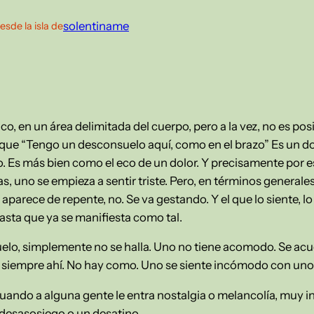
solentiname
esde la isla de
co, en un área delimitada del cuerpo, pero a la vez, no es pos
 que “Tengo un desconsuelo aquí, como en el brazo” Es un do
nso. Es más bien como el eco de un dolor. Y precisamente por
s, uno se empieza a sentir triste. Pero, en términos generale
parece de repente, no. Se va gestando. Y el que lo siente, lo 
sta que ya se manifiesta como tal.
o, simplemente no se halla. Uno no tiene acomodo. Se acuest
á siempre ahí. No hay como. Uno se siente incómodo con un
uando a alguna gente le entra nostalgia o melancolía, muy in
desasosiego o un desatino.