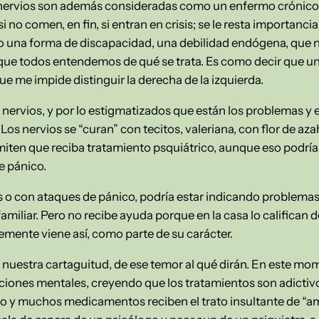
ervios son además consideradas como un enfermo crónico. S
i no comen, en fin, si entran en crisis; se le resta importanc
do una forma de discapacidad, una debilidad endógena, que n
que todos entendemos de qué se trata. Es como decir que un
que me impide distinguir la derecha de la izquierda.
o de nervios, y por lo estigmatizados que están los problemas 
 Los nervios se “curan” con tecitos, valeriana, con flor de azah
en que reciba tratamiento psquiátrico, aunque eso podría s
e pánico.
 o con ataques de pánico, podría estar indicando problemas
familiar. Pero no recibe ayuda porque en la casa lo califican
emente viene así, como parte de su carácter.
de nuestra cartaguitud, de ese temor al qué dirán. En este m
iciones mentales, creyendo que los tratamientos son adictivo
o y muchos medicamentos reciben el trato insultante de “ama