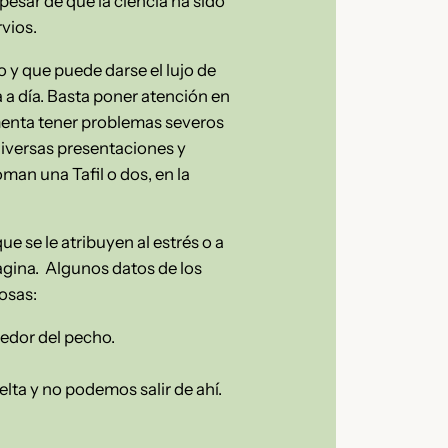
pesar de que la ciencia ha sido
rvios.
 y que puede darse el lujo de
 a día. Basta poner atención en
omenta tener problemas severos
diversas presentaciones y
oman una Tafil o dos, en la
 se le atribuyen al estrés o a
agina. Algunos datos de los
osas:
dedor del pecho.
elta y no podemos salir de ahí.