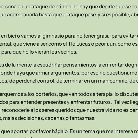
rsona en un ataque de pánico no hay que decirle que se co
 acompañarla hasta que el ataque pase, y si es posible, abra
bici o vamos al gimnasio para no tener grasa, para evitar el
ntal, que viene a ser como el Tío Lucas o peor aun, como es
 para que no lo vieran los vecinos.
es de la mente, a escudriñar pensamientos, a enfrentar dog
donde haya que armar argumentos, por eso no cuestionamos
ocos, de perder el control, de terminar en un manicomnio, de u
acerquemos a los porteños, que van todos a terapia, lo discu
dos para entender presentes y enfrentar futuros. Tal vez lleg
reconocerle a los seres queridos que nuestra vida no es pe
s, malas decisiones, cadenas o fantasmas.
es que aportar, por favor hágalo. Es un tema que me interesa 