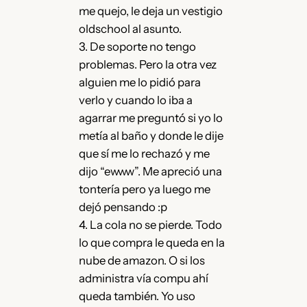
me quejo, le deja un vestigio
oldschool al asunto.
3. De soporte no tengo
problemas. Pero la otra vez
alguien me lo pidió para
verlo y cuando lo iba a
agarrar me preguntó si yo lo
metía al baño y donde le dije
que sí me lo rechazó y me
dijo “ewww”. Me apreció una
tontería pero ya luego me
dejó pensando :p
4. La cola no se pierde. Todo
lo que compra le queda en la
nube de amazon. O si los
administra vía compu ahí
queda también. Yo uso