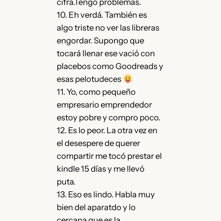
cifra.Tengo problemas.
10. Eh verdá. También es
algo triste no ver las libreras
engordar. Supongo que
tocará llenar ese vació con
placebos como Goodreads y
esas pelotudeces
11. Yo, como pequeño
empresario emprendedor
estoy pobre y compro poco.
12. Es lo peor. La otra vez en
el desespere de querer
compartir me tocó prestar el
kindle 15 días y me llevó
puta.
13. Eso es lindo. Habla muy
bien del aparatdo y lo
cercana que es la