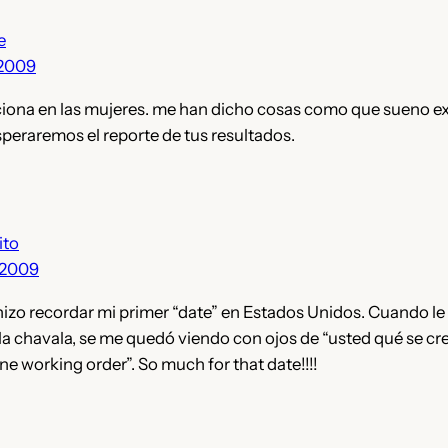
e
 2009
ciona en las mujeres. me han dicho cosas como que sueno exó
peraremos el reporte de tus resultados.
ito
 2009
o recordar mi primer “date” en Estados Unidos. Cuando le fu
 la chavala, se me quedó viendo con ojos de “usted qué se cr
ine working order”. So much for that date!!!!