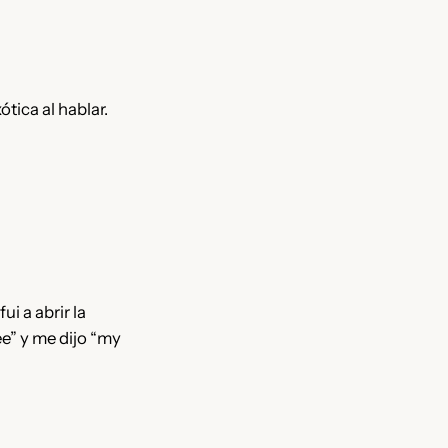
tica al hablar.
i a abrir la
ee” y me dijo “my