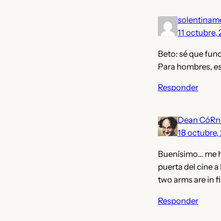
solentinam
11 octubre,
Beto: sé que fun
Para hombres, es
Responder
Dean CóRn
18 octubre,
Buenísimo… me hiz
puerta del cine a
two arms are in f
Responder