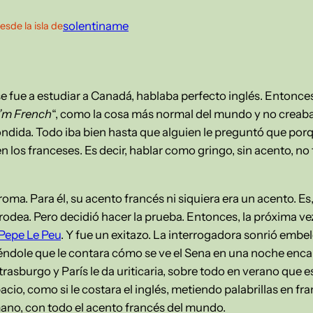
solentiname
esde la isla de
e fue a estudiar a Canadá, hablaba perfecto inglés. Entonc
I’m French
“, como la cosa más normal del mundo y no creaba
ndida. Todo iba bien hasta que alguien le preguntó que porqu
 los franceses. Es decir, hablar como gringo, sin acento, no t
ma. Para él, su acento francés ni siquiera era un acento. E
 rodea. Pero decidió hacer la prueba. Entonces, la próxima ve
Pepe Le Peu
. Y fue un exitazo. La interrogadora sonrió embeles
éndole que le contara cómo se ve el Sena en una noche enca
trasburgo y París le da uriticaria, sobre todo en verano que 
acio, como si le costara el inglés, metiendo palabrillas en f
ano, con todo el acento francés del mundo.