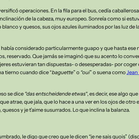
rsificó operaciones. En la fila para el bus, cedía caballero
inclinación de la cabeza, muy europeo. Sonreía como si est
o blanco y quesos, sus ojos azules iluminados por las luz de l
e había considerado particularmente guapo y que hasta ese 
os, reservado. Que jamás se imaginó que su acento lo convert
ujeres estuvieran tan dispuestas- o desesperadas- por coge
na tierno cuando dice “
baguette
” o
“oui
” o suena como
Jean
eso se dice
“das entscheidende etwas
“, es decir, ese algo q
que atrae, que jala, que lo hace a una ver en los ojos de otro e
quesos y je t’aime susurrados. Lo que inclina la balanza.
brado, le digo que creo que le dicen “je ne sais quois” (dis