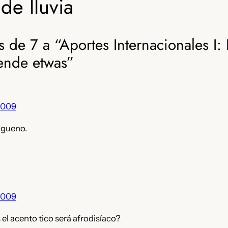
de lluvia
 de 7 a “Aportes Internacionales I:
ende etwas”
2009
 gueno.
2009
el acento tico será afrodisíaco?