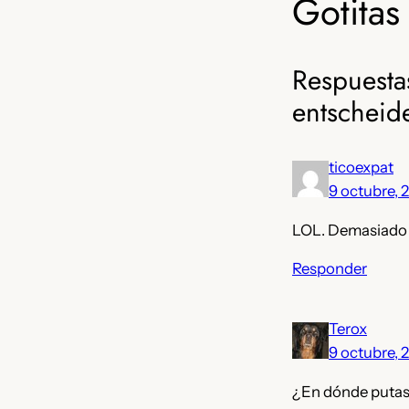
Gotitas 
Respuestas
entscheid
ticoexpat
9 octubre, 
LOL. Demasiado
Responder
Terox
9 octubre, 
¿En dónde putas 