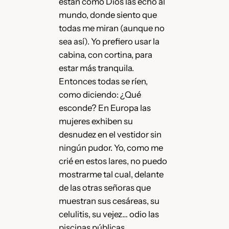
están como Dios las echó al
mundo, donde siento que
todas me miran (aunque no
sea así). Yo prefiero usar la
cabina, con cortina, para
estar más tranquila.
Entonces todas se ríen,
como diciendo: ¿Qué
esconde? En Europa las
mujeres exhiben su
desnudez en el vestidor sin
ningún pudor. Yo, como me
crié en estos lares, no puedo
mostrarme tal cual, delante
de las otras señoras que
muestran sus cesáreas, su
celulitis, su vejez… odio las
piscinas públicas.