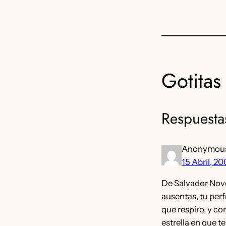
Gotitas 
Respuesta
Anonymou
15 Abril, 2
De Salvador Novo
ausentas, tu perf
que respiro, y c
estrella en que t