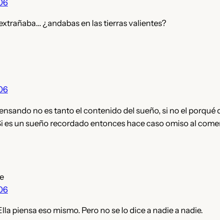
006
 extrañaba… ¿andabas en las tierras valientes?
006
nsando no es tanto el contenido del sueño, si no el porqué d
 Si es un sueño recordado entonces hace caso omiso al comen
e
006
lla piensa eso mismo. Pero no se lo dice a nadie a nadie.