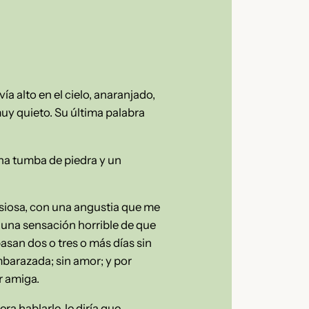
a alto en el cielo, anaranjado,
uy quieto. Su última palabra
 una tumba de piedra y un
ansiosa, con una angustia que me
 una sensación horrible de que
pasan dos o tres o más días sin
barazada; sin amor; y por
r amiga.
ra hablarle, le diría que