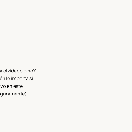
a olvidado o no?
n le importa si
evo en este
seguramente).