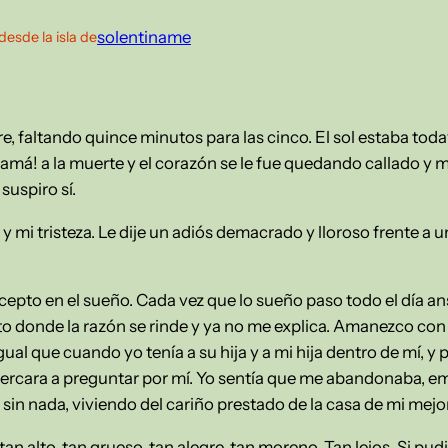
solentiname
desde la isla de
, faltando quince minutos para las cinco. El sol estaba todaví
amá! a la muerte y el corazón se le fue quedando callado y m
 suspiro sí.
 y mi tristeza. Le dije un adiós demacrado y lloroso frente a
xcepto en el sueño. Cada vez que lo sueño paso todo el día 
nto donde la razón se rinde y ya no me explica. Amanezco con
gual que cuando yo tenía a su hija y a mi hija dentro de mí, y 
cercara a preguntar por mí. Yo sentía que me abandonaba, em
a; sin nada, viviendo del cariño prestado de la casa de mi mejo
an alto, tan grueso, tan alegre, tan moreno. Tan lejos, Si pudie