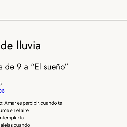
de lluvia
s de 9 a “El sueño”
s
006
: Amar es percibir, cuando te
ume en el aire
omtemplar la
e alejas cuando