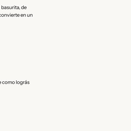
 basurita, de
 convierte en un
le como lográs