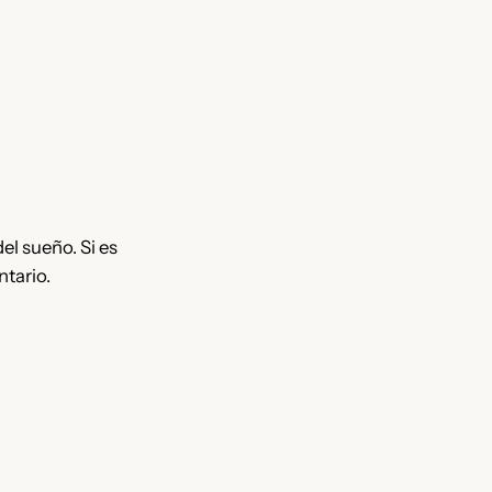
el sueño. Si es
tario.