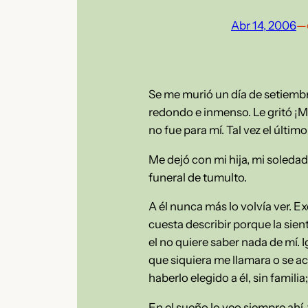
Abr 14, 2006
—
Se me murió un día de setiembre
redondo e inmenso. Le gritó ¡M
no fue para mí. Tal vez el último
Me dejó con mi hija, mi soledad
funeral de tumulto.
A él nunca más lo volvía ver. E
cuesta describir porque la sie
el no quiere saber nada de mí. I
que siquiera me llamara o se a
haberlo elegido a él, sin famili
En el sueño lo veo siempre ahí, t