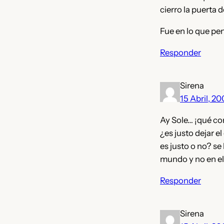
cierro la puerta d
Fue en lo que pen
Responder
Sirena
15 Abril, 2
Ay Sole… ¡qué co
¿es justo dejar e
es justo o no? se
mundo y no en el 
Responder
Sirena