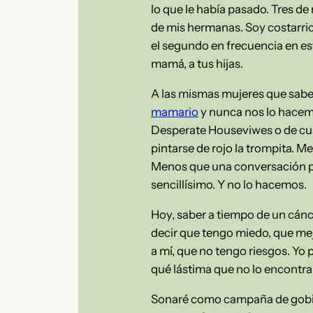
lo que le había pasado. Tres de
de mis hermanas. Soy costarric
el segundo en frecuencia en este
mamá, a tus hijas.
A las mismas mujeres que sab
mamario
y nunca nos lo hacemos
Desperate Houseviwes o de cua
pintarse de rojo la trompita. 
Menos que una conversación pro
sencillísimo. Y no lo hacemos.
Hoy, saber a tiempo de un cánc
decir que tengo miedo, que mej
a mí, que no tengo riesgos. Yo
qué lástima que no lo encontr
Sonaré como campaña de gobiern