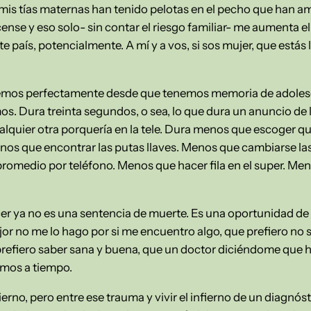
 mis tías maternas han tenido pelotas en el pecho que han am
ense y eso solo- sin contar el riesgo familiar- me aumenta e
 país, potencialmente. A mí y a vos, si sos mujer, que estás 
emos perfectamente desde que tenemos memoria de adoles
. Dura treinta segundos, o sea, lo que dura un anuncio de la
lquier otra porquería en la tele. Dura menos que escoger 
Menos que encontrar las putas llaves. Menos que cambiarse l
medio por teléfono. Menos que hacer fila en el super. Meno
er ya no es una sentencia de muerte. Es una oportunidad de 
or no me lo hago por si me encuentro algo, que prefiero no 
 prefiero saber sana y buena, que un doctor diciéndome que h
amos a tiempo.
o, pero entre ese trauma y vivir el infierno de un diagnóst