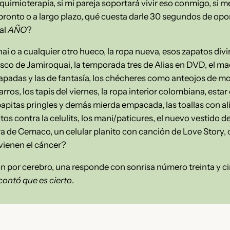
 quimioterapia, si mi pareja soportará vivir eso conmigo, si m
 pronto o a largo plazo, qué cuesta darle 30 segundos de opo
al
AÑO
?
Yunai o a cualquier otro hueco, la ropa nueva, esos zapatos div
isco de Jamiroquai, la temporada tres de Alias en DVD, el maqu
chapadas y las de fantasía, los chécheres como anteojos de m
arros, los tapis del viernes, la ropa interior colombiana, est
 papitas pringles y demás mierda empacada, las toallas con al
os contra la celulits, los mani/
paticures, el nuevo vestido de
 de Cemaco, un celular planito con canción de Love Story, c
vienen el cáncer?
cón por cerebro, una responde con sonrisa número treinta y
contó que es cierto
.