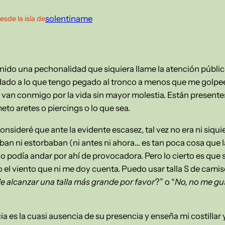
solentiname
esde la isla de
ido una pechonalidad que siquiera llame la atención públi
ado a lo que tengo pegado al tronco a menos que me golpe
s van conmigo por la vida sin mayor molestia. Están presente
meto aretes o piercings o lo que sea.
onsideré que ante la evidente escasez, tal vez no era ni siqu
ban ni estorbaban (ni antes ni ahora… es tan poca cosa que l
o podía andar por ahí de provocadora. Pero lo cierto es que s
el viento que ni me doy cuenta. Puedo usar talla S de camiset
 alcanzar una talla más grande por favor
?” o “
No, no me gu
a es la cuasi ausencia de su presencia y enseña mi costillar 