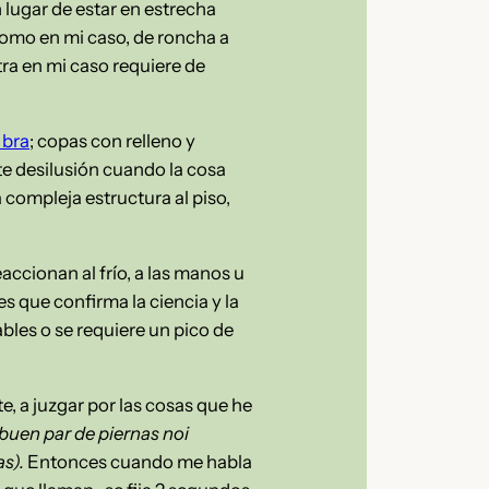
 lugar de estar en estrecha
como en mi caso, de roncha a
ra en mi caso requiere de
bra
; copas con relleno y
te desilusión cuando la cosa
a compleja estructura al piso,
ccionan al frío, a las manos u
 que confirma la ciencia y la
bles o se requiere un pico de
 a juzgar por las cosas que he
buen par de piernas noi
as).
Entonces cuando me habla