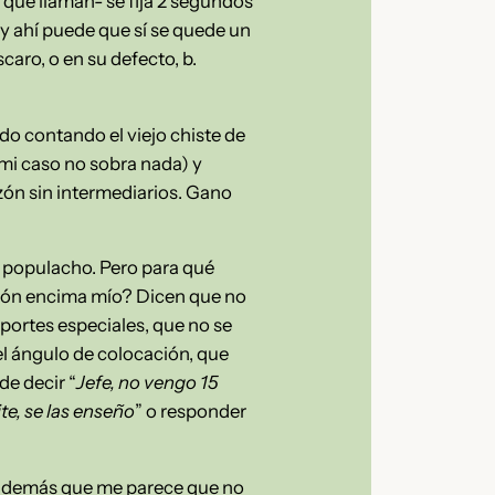
que llaman- se fija 2 segundos
y ahí puede que sí se quede un
caro, o en su defecto, b.
ndo contando el viejo chiste de
 mi caso no sobra nada) y
azón sin intermediarios. Gano
l populacho. Pero para qué
ntón encima mío? Dicen que no
oportes especiales, que no se
 el ángulo de colocación, que
de decir “
Jefe, no vengo 15
te, se las enseño
” o responder
Y además que me parece que no