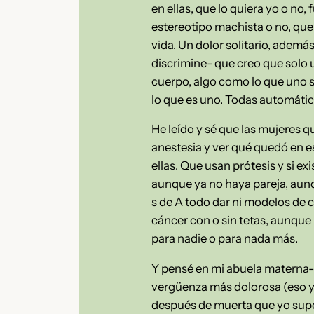
en ellas, que lo quiera yo o no
estereotipo machista o no, que
vida. Un dolor solitario, adem
discrimine- que creo que solo 
cuerpo, algo como lo que uno si
lo que es uno. Todas automát
He leído y sé que las mujeres 
anestesia y ver qué quedó en e
ellas. Que usan prótesis y si e
aunque ya no haya pareja, aun
s de A todo dar ni modelos de c
cáncer con o sin tetas, aunque
para nadie o para nada más.
Y pensé en mi abuela materna- q
vergüenza más dolorosa (eso y 
después de muerta que yo supe