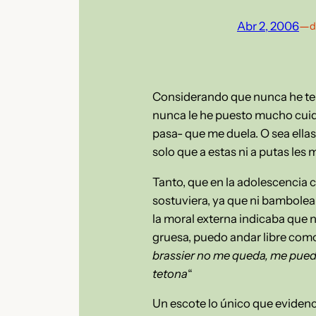
Abr 2, 2006
—
d
Considerando que nunca he ten
nunca le he puesto mucho cuid
pasa- que me duela. O sea ella
solo que a estas ni a putas les 
Tanto, que en la adolescencia c
sostuviera, ya que ni bambolea
la moral externa indicaba que n
gruesa, puedo andar libre como 
brassier no me queda, me puede
tetona
“
Un escote lo único que evidenci