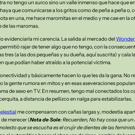
otra no tengo un surco sino un valle inmenso que hace que en
 haya que comunicarse a los gritos como de peña a peña o, 
ota en una, me hace maromitas en el medio y me cae en la ot
te de las maromas.
lo evidenciaría mi carencia. La salida al mercado del
Wonder 
permitió rajar de tener algo que no tengo, con la consecuen
as tres (a las dos pequeñas y su dueña, aquí suscrita) y caía l
en que podían haber atraído a la potencial víctima.
nectividad y básicamente hacen lo que les da la gana. No rea
la gente rumora en mitos y en esas aseveraciones populares
ama de sexo en TV. En resumen, tengo mal conectados los ca
e cerquita, a distancia de pellizco en nalga para estabilizarlas.
lestial
me compensaron con cañas largas y, modestia aparte,
 de merecer (
Nota de Sole
: Recuerden, No hay cosa que un 
olesto que se escucha es el crujir de dientes de las feminist