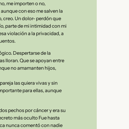
 no, me importen o no,
a aunque con eso me salven la
o, creo. Un dolor- perdón que
o, parte de mi intimidad con mi
a violación a la privacidad, a
uentos.
ógico. Despertarse de la
as lloran. Que se apoyan entre
 aunque no amamanten hijos,
areja las quiera vivas y sin
importante para ellas, aunque
 dos pechos por cáncer y era su
secreto más oculto Fue hasta
unca nunca comentó con nadie