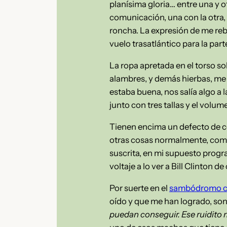
planísima gloria… entre una y 
comunicación, una con la otra,
roncha. La expresión de me reb
vuelo trasatlántico para la par
La ropa apretada en el torso so
alambres, y demás hierbas, me 
estaba buena, nos salía algo a l
junto con tres tallas y el volum
Tienen encima un defecto de co
otras cosas normalmente, como 
suscrita, en mi supuesto progr
voltaje a lo ver a Bill Clinton d
Por suerte en el
sambódromo ce
oído y que me han logrado, son
puedan conseguir. Ese ruidito m