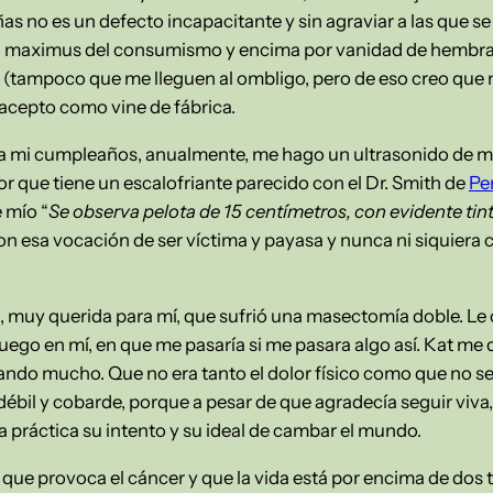
as no es un defecto incapacitante y sin agraviar a las que 
al maximus del consumismo y encima por vanidad de hembra.
(tampoco que me lleguen al ombligo, pero de eso creo que n
acepto como vine de fábrica.
ra mi cumpleaños, anualmente, me hago un ultrasonido de 
r que tiene un escalofriante parecido con el Dr. Smith de
Pe
 mío “
Se observa pelota de 15 centímetros, con evidente ti
con esa vocación de ser víctima y payasa y nunca ni siquiera
, muy querida para mí, que sufrió una masectomía doble. Le 
uego en mí, en que me pasaría si me pasara algo así. Kat me d
ando mucho. Que no era tanto el dolor físico como que no s
débil y cobarde, porque a pesar de que agradecía seguir viva
a práctica su intento y su ideal de cambar el mundo.
ue provoca el cáncer y que la vida está por encima de dos te