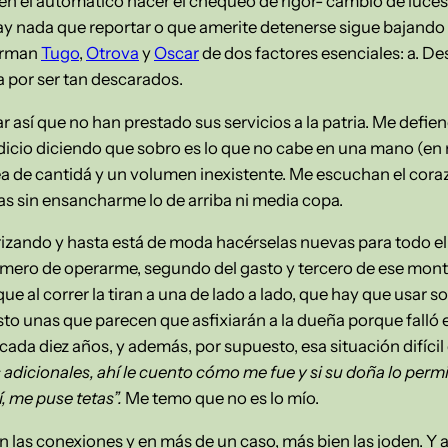
n el automático hacer el chequeo de rigor- cambio de luces 
y nada que reportar o que amerite detenerse sigue bajando 
irman
Tugo
,
Otrova
y
Oscar
de dos factores esenciales: a. Des
 por ser tan descarados.
r así que no han prestado sus servicios a la patria. Me defie
rdicio diciendo que sobro es lo que no cabe en una mano (en
dea de cantidá y un volumen inexistente. Me escuchan el cor
ras sin ensancharme lo de arriba ni media copa.
tarizando y hasta está de moda hacérselas nuevas para todo e
imero de operarme, segundo del gasto y tercero de ese mo
e al correr la tiran a una de lado a lado, que hay que usar s
visto unas que parecen que asfixiarán a la dueña porque falló
ada diez años, y además, por supuesto, esa situación difícil 
adicionales, ahí le cuento cómo me fue y si su doña lo permi
í, me puse tetas”.
Me temo que no es lo mío.
n las conexiones y en más de un caso, más bien las joden. 