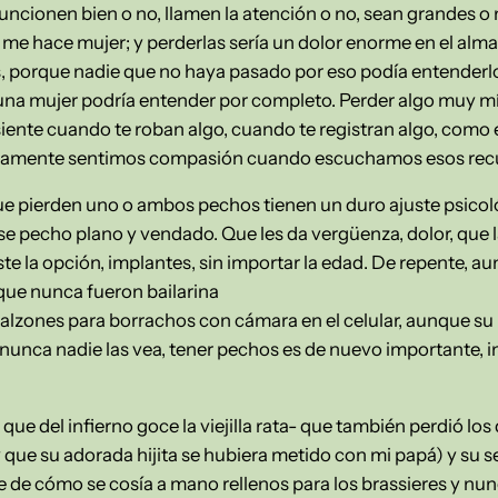
, funcionen bien o no, llamen la atención o no, sean grandes o
 me hace mujer; y perderlas sería un dolor enorme en el alm
ás, porque nadie que no haya pasado por eso podía entenderl
una mujer podría entender por completo. Perder algo muy mí
ente cuando te roban algo, cuando te registran algo, como es
icamente sentimos compasión cuando escuchamos esos rec
que pierden uno o ambos pechos tienen un duro ajuste psicol
se pecho plano y vendado. Que les da vergüenza, dolor, que l
xiste la opción, implantes, sin importar la edad. De repente,
que nunca fueron bailarina
alzones para borrachos con cámara en el celular, aunque su p
 nunca nadie las vea, tener pechos es de nuevo importante, 
ue del infierno goce la viejilla rata- que también perdió los
que su adorada hijita se hubiera metido con mi papá) y su 
 de cómo se cosía a mano rellenos para los brassieres y n