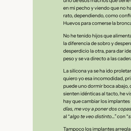
uno de esos machos que tiene e
en mi pecho y viendo que no ha
rato, dependiendo, como conf
Huevos para comerse la bronca
No he tenido hijos que alimenta
la diferencia de sobro y despe
desperdicio la otra, para dar i
peso y se va directo a las cade
La silicona ya se ha ido prole
quiero yo esa incomodidad, pr
puede uno dormir boca abajo, qu
sienten idénticas al tacto, he 
hay que cambiar los implantes c
días, me voy a poner dos copas 
al “
algo te veo distinto…”
con “
s
Tampoco los implantes arregla