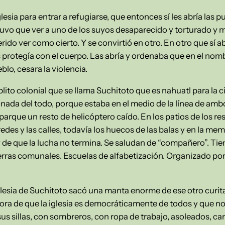
glesia para entrar a refugiarse, que entonces sí les abría las 
tuvo que ver a uno de los suyos desaparecido y torturado y m
rido ver como cierto. Y se convirtió en otro. En otro que sí ab
os protegía con el cuerpo. Las abría y ordenaba que en el nom
blo, cesara la violencia.
ito colonial que se llama Suchitoto que es nahuatl para la c
nada del todo, porque estaba en el medio de la línea de am
 parque un resto de helicóptero caído. En los patios de los 
redes y las calles, todavía los huecos de las balas y en la me
y de que la lucha no termina. Se saludan de “compañero”. Ti
erras comunales. Escuelas de alfabetización. Organizado po
Iglesia de Suchitoto sacó una manta enorme de ese otro curita
ora de que la iglesia es democráticamente de todos y que no
us sillas, con sombreros, con ropa de trabajo, asoleados, ca