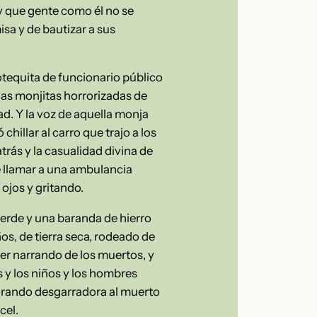
y que gente como él no se
misa y de bautizar a sus
otequita de funcionario público
 las monjitas horrorizadas de
ad. Y la voz de aquella monja
hillar al carro que trajo a los
trás y la casualidad divina de
e llamar a una ambulancia
ojos y gritando.
 verde y una baranda de hierro
os, de tierra seca, rodeado de
ier narrando de los muertos, y
os y los niños y los hombres
orando desgarradora al muerto
cel.