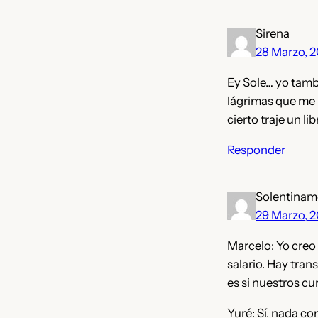
Sirena
28 Marzo, 
Ey Sole… yo tambi
lágrimas que me h
cierto traje un li
Responder
Solentinam
29 Marzo, 
Marcelo: Yo creo
salario. Hay tra
es si nuestros cu
Yuré: Sí, nada co