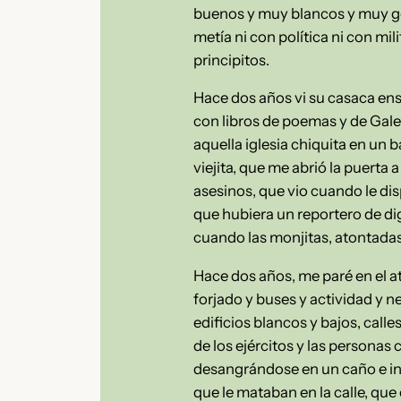
buenos y muy blancos y muy gen
metía ni con política ni con mil
principitos.
Hace dos años vi su casaca ens
con libros de poemas y de Galea
aquella iglesia chiquita en un 
viejita, que me abrió la puerta 
asesinos, que vio cuando le dis
que hubiera un reportero de d
cuando las monjitas, atontadas 
Hace dos años, me paré en el at
forjado y buses y actividad y n
edificios blancos y bajos, call
de los ejércitos y las personas 
desangrándose en un caño e in
que le mataban en la calle, que