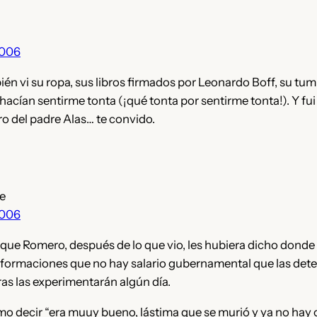
2006
én vi su ropa, sus libros firmados por Leonardo Boff, su tu
acían sentirme tonta (¡qué tonta por sentirme tonta!). Y fu
bro del padre Alas… te convido.
e
2006
 que Romero, después de lo que vio, les hubiera dicho donde
nsformaciones que no hay salario gubernamental que las det
ras las experimentarán algún día.
mo decir “era muuy bueno, lástima que se murió y ya no hay 