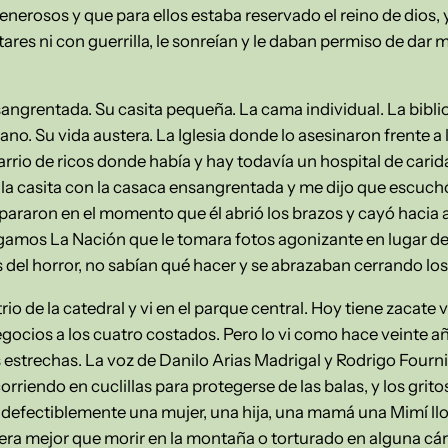
erosos y que para ellos estaba reservado el reino de dios, 
itares ni con guerrilla, le sonreían y le daban permiso de dar 
angrentada. Su casita pequeña. La cama individual. La bibli
no. Su vida austera. La Iglesia donde lo asesinaron frente a
barrio de ricos donde había y hay todavía un hospital de carid
a la casita con la casaca ensangrentada y me dijo que escuchó c
pararon en el momento que él abrió los brazos y cayó hacia a
igamos La Nación que le tomara fotos agonizante en lugar d
del horror, no sabían qué hacer y se abrazaban cerrando los 
rio de la catedral y vi en el parque central. Hoy tiene zacate
egocios a los cuatro costados. Pero lo vi como hace veinte añ
es estrechas. La voz de Danilo Arias Madrigal y Rodrigo Fourn
corriendo en cuclillas para protegerse de las balas, y los grit
defectiblemente una mujer, una hija, una mamá una Mimí ll
 era mejor que morir en la montaña o torturado en alguna cár