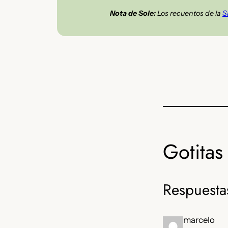
Nota de Sole:
Los recuentos de la
S
Gotitas 
Respuesta
marcelo