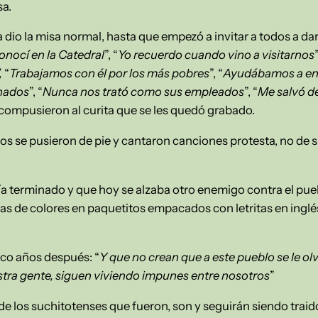
sa.
a dio la misa normal, hasta que empezó a invitar a todos a da
conocí en la Catedral
”, “
Yo recuerdo cuando vino a visitarnos
”
,
“
Trabajamos con él por los más pobres
”, “
Ayudábamos a enc
nados
”, “
Nunca nos trató como sus empleados
”, “
Me salvó de
compusieron al curita que se les quedó grabado.
os se pusieron de pie y cantaron canciones protesta, no de 
bía terminado y que hoy se alzaba otro enemigo contra el pue
itas de colores en paquetitos empacados con letritas en inglé
inco años después: “
Y que no crean que a este pueblo se le ol
stra gente, siguen viviendo impunes entre nosotros
”
de los suchitotenses que fueron, son y seguirán siendo traid