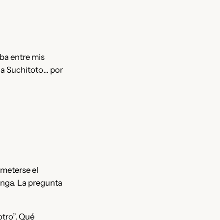
mba entre mis
i a Suchitoto… por
 meterse el
enga. La pregunta
otro”. Qué