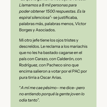
Llamamos a 8 mil personas para
poder obtener 1500 respuestas. Es la
espiral silenciosa
”- se justificaba,
palabras más, palabras menos, Víctor
Borges y Asociados.
Mi otro jefe tiene los ojos tristes y
descreídos. Le reclama a los mariachis
que no les ha bastado cagarse en el
país con Carazo, con Calderón, con
Rodríguez, con Pacheco sino que
encima salieron a votar por el PAC por
pura tirria a Oscar Arias.
“
A mí me cae pésimo
– me dice-
pero
no entiendo porqué la gente joven lo
odia tanto
”.