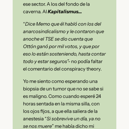
ese sector. A los del fondo de la
caverna. Al
Kapitalismus…
“
Dice Memo que él habló con los del
anarcosindicalismo y le contaron que
anoche el TSE se dio cuenta que
Ottón ganó por mil votos, y que por
eso lo están sosteniendo, hasta contar
todo y estar seguros”-
no podía faltar
el comentario del conspiracy theory.
Yo me siento como esperando una
biopsia de un tumor que no se sabe si
es maligno. Como cuando esperé 24
horas sentada en la misma silla, con
los ojos fijos, a que ella saliera de la
anestesia “
Si sobrevive un día, ya no
se nos muere
” me había dicho mi