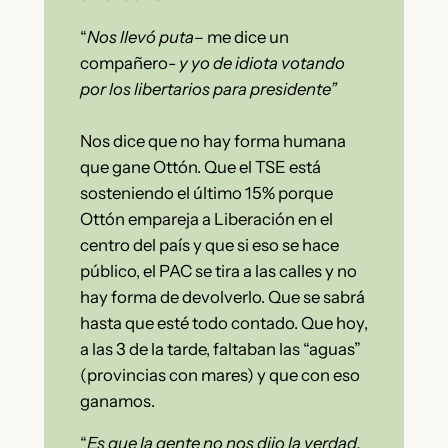
“
Nos llevó puta
– me dice un
compañero-
y yo de idiota votando
por los libertarios para presidente”
Nos dice que no hay forma humana
que gane Ottón. Que el TSE está
sosteniendo el último 15% porque
Ottón empareja a Liberación en el
centro del país y que si eso se hace
público, el PAC se tira a las calles y no
hay forma de devolverlo. Que se sabrá
hasta que esté todo contado. Que hoy,
a las 3 de la tarde, faltaban las “aguas”
(provincias con mares) y que con eso
ganamos.
“
Es que la gente no nos dijo la verdad.