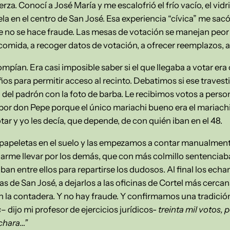
za. Conocí a José María y me escalofrió el frío vacío, el vidri
 en el centro de San José. Esa experiencia “cívica” me sa
 no se hace fraude. Las mesas de votación se manejan peor 
comida, a recoger datos de votación, a ofrecer reemplazos, a
ompían. Era casi imposible saber si el que llegaba a votar e
os para permitir acceso al recinto. Debatimos si ese travesti
 del padrón con la foto de barba. Le recibimos votos a perso
r por don Pepe porque el único mariachi bueno era el mariach
ar y yo les decía, que depende, de con quién iban en el 48.
as papeletas en el suelo y las empezamos a contar manualment
ejarme llevar por los demás, que con más colmillo sentenciab
aban entre ellos para repartirse los dudosos. Al final los ec
s de San José, a dejarlos a las oficinas de Cortel más cerca
 la contadera. Y no hay fraude. Y confirmamos una tradic
s
– dijo mi profesor de ejercicios jurídicos-
treinta mil votos, 
chara…”