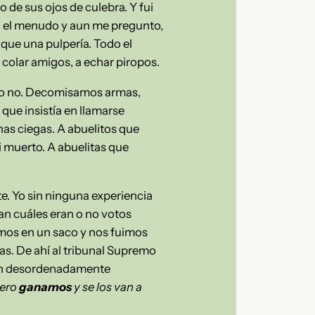
o de sus ojos de culebra. Y fui
có el menudo y aun me pregunto,
que una pulpería. Todo el
 colar amigos, a echar piropos.
ra o no. Decomisamos armas,
 que insistía en llamarse
nas ciegas. A abuelitos que
i muerto. A abuelitas que
e. Yo sin ninguna experiencia
an cuáles eran o no votos
hamos en un saco y nos fuimos
nas. De ahí al tribunal Supremo
ión desordenadamente
pero
ganamos
y se los van a