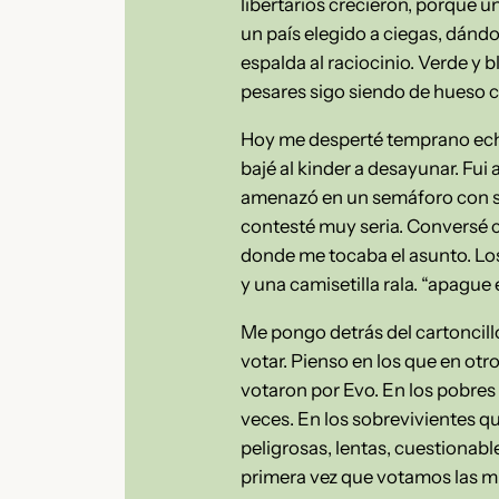
libertarios crecieron, porque u
un país elegido a ciegas, dándo
espalda al raciocinio. Verde y 
pesares sigo siendo de hueso 
Hoy me desperté temprano echa
bajé al kinder a desayunar. Fui
amenazó en un semáforo con s
contesté muy seria. Conversé c
donde me tocaba el asunto. Lo
y una camisetilla rala. “apague 
Me pongo detrás del cartoncill
votar. Pienso en los que en otr
votaron por Evo. En los pobres
veces. En los sobrevivientes q
peligrosas, lentas, cuestionable
primera vez que votamos las mu