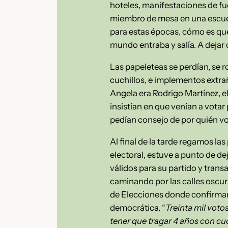
hoteles, manifestaciones de fuer
miembro de mesa en una escuela
para estas épocas, cómo es que
mundo entraba y salía. A dejar 
Las papeleteas se perdían, se r
cuchillos, e implementos extrañ
Angela era Rodrigo Martínez, el
insistían en que venían a vota
pedían consejo de por quién vot
Al final de la tarde regamos l
electoral, estuve a punto de d
válidos para su partido y trans
caminando por las calles oscura
de Elecciones donde confirman
democrática. “
Treinta mil voto
tener que tragar 4 años con cu