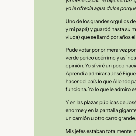
ya viene Oscar. Te dije, verdá?
yo le ofrecía agua dulce porqu
Uno de los grandes orgullos de
y mi papá) y guardó hasta su m
viuda) que se llamó por años el
Pude votar por primera vez por 
verde perico acérrimo y así no
opinión. Yo sí viré un poco hacia
Aprendí a admirar a José Figuer
hacer del país lo que Allende 
funciona. Yo lo que le admiro e
Y en las plazas públicas de Jo
enorme y en la pantalla gigant
un camión u otro carro grande,
Mis jefes estaban totalmente i