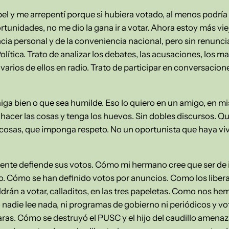
el y me arrepentí porque si hubiera votado, al menos podría 
rtunidades, no me dio la gana ir a votar. Ahora estoy más vie
ia personal y de la conveniencia nacional, pero sin renuncia
olítica. Trato de analizar los debates, las acusaciones, los 
 varios de ellos en radio. Trato de participar en conversaci
iga bien o que sea humilde. Eso lo quiero en un amigo, en m
acer las cosas y tenga los huevos. Sin dobles discursos. Qui
 cosas, que imponga respeto. No un oportunista que haya vivi
ente defiende sus votos. Cómo mi hermano cree que ser de i
. Cómo se han definido votos por anuncios. Como los libera
ldrán a votar, calladitos, en las tres papeletas. Como nos 
die lee nada, ni programas de gobierno ni periódicos y vo
as. Cómo se destruyó el PUSC y el hijo del caudillo amenaz