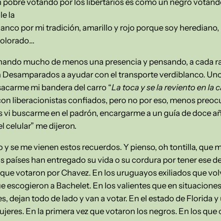
n pobre votando por los libertarios es como un negro votando
le la
blanco por mi tradición, amarillo y rojo porque soy herediano
colorado…
ndo mucho de menos una presencia y pensando, a cada rato
 a Desamparados a ayudar con el transporte verdiblanco. Uno
acarme mi bandera del carro “
La toca y se la reviento en la
on liberacionistas confiados, pero no por eso, menos preoc
s vi buscarme en el padrón, encargarme a un guía de doce a
el celular” me dijeron.
o y se me vienen estos recuerdos. Y pienso, oh tontilla, qu
os países han entregado su vida o su cordura por tener ese d
 que votaron por Chavez. En los uruguayos exiliados que volv
ue escogieron a Bachelet. En los valientes que en situacion
s, dejan todo de lado y van a votar. En el estado de Florida y
jeres. En la primera vez que votaron los negros. En los que 