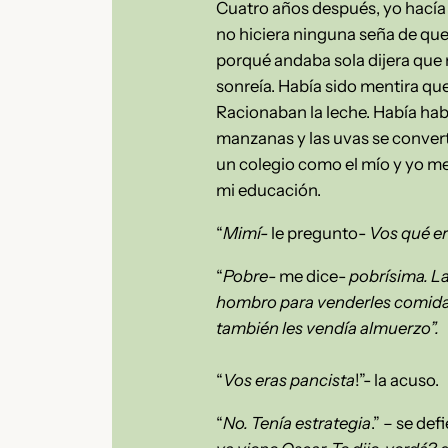
Cuatro años después, yo hacía f
no hiciera ninguna seña de que
porqué andaba sola dijera que 
sonreía. Había sido mentira que 
Racionaban la leche. Había hab
manzanas y las uvas se convert
un colegio como el mío y yo me
mi educación.
“
Mimí-
le pregunto-
Vos qué er
“
Pobre-
me dice-
pobrísima. L
hombro para venderles comida. 
también les vendía almuerzo”.
“
Vos eras pancista
!”- la acuso.
“
No. Tenía estrategia
.” – se def