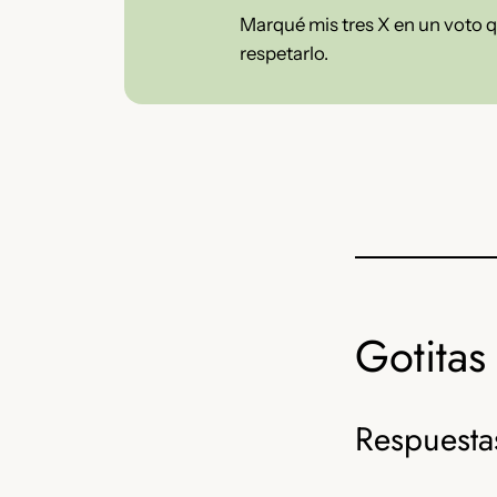
Marqué mis tres X en un voto 
respetarlo.
Gotitas 
Respuesta