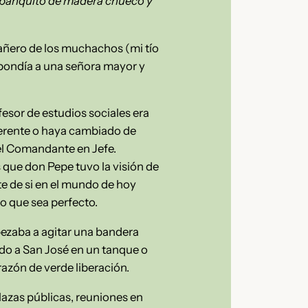
ese banquito de madera chueco y
pañero de los muchachos (mi tío
espondía a una señora mayor y
fesor de estudios sociales era
ferente o haya cambiado de
 el Comandante en Jefe.
 que don Pepe tuvo la visión de
e de si en el mundo de hoy
jo que sea perfecto.
pezaba a agitar una bandera
ndo a San José en un tanque o
azón de verde liberación.
lazas públicas, reuniones en