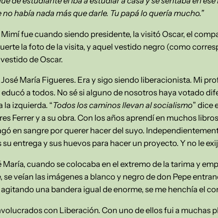
 que de estudiante él iba a estudiar a casa y se sentaba en 
e no había nada más que darle. Tu papá lo quería mucho.”
 Mimí fue cuando siendo presidente, la visitó Oscar, el com
uerte la foto de la visita, y aquel vestido negro (como corr
 vestido de Oscar.
José María Figueres. Era y sigo siendo liberacionista. Mi pro
s educó a todos. No sé si alguno de nosotros haya votado di
 la izquierda. “
Todos los caminos llevan al socialismo
” dice
es Ferrer y a su obra. Con los años aprendí en muchos libros
pagó en sangre por querer hacer del suyo. Independientement
s su entrega y sus huevos para hacer un proyecto. Y no le exi
sé María, cuando se colocaba en el extremo de la tarima y em
e, se veían las imágenes a blanco y negro de don Pepe entra
 agitando una bandera igual de enorme, se me henchía el cor
nvolucrados con Liberación. Con uno de ellos fui a muchas p