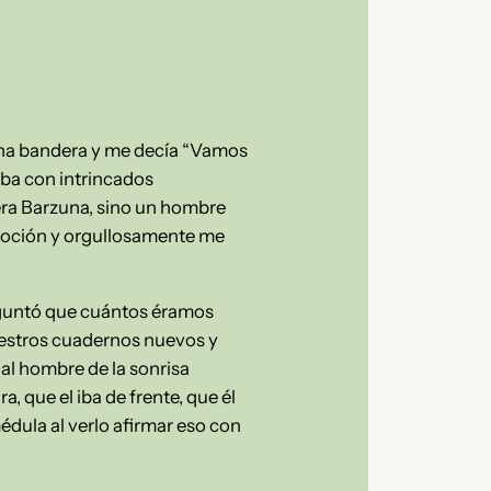
 una bandera y me decía “Vamos
aba con intrincados
era Barzuna, sino un hombre
emoción y orgullosamente me
reguntó que cuántos éramos
estros cuadernos nuevos y
 al hombre de la sonrisa
, que el iba de frente, que él
dula al verlo afirmar eso con