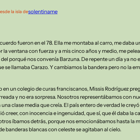
solentiname
esde la isla de
ecuerdo fueron en el 78. Ella me montaba al carro, me daba
or la ventana con fuerza y a mis cinco años y medio, me pele
del porqué nos convenía Barzuna. De repente un día ya no 
que se llamaba Carazo. Y cambiamos la bandera pero no la 
do en un colegio de curas franciscanos, Missis Rodríguez p
reada y no era sorpresa. Nosotros representábamos con nu
a una clase media que creía. El país entero de verdad le creyó
creer, con inocencia e ingenuidad, que sí, que él daba la cara
otros íbamos detrás, porque nos emocionábamos hasta la mé
de banderas blancas con celeste se agitaban al cielo.