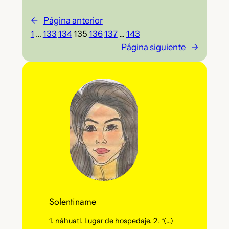
←
Página anterior
1
…
133
134
135
136
137
…
143
Página siguiente
→
Solentiname
1. náhuatl. Lugar de hospedaje. 2. “(…)