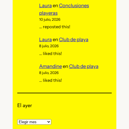
Laura
en
Conclusiones
playeras
10 julio, 2026
… reposted this!
Laura
en
Club de playa
8 julio, 2026
… liked this!
Amandine
en
Club de playa
8 julio, 2026
… liked this!
El ayer
A
r