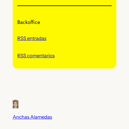
c
h
Backoffice
i
v
o
RSS entradas
s
RSS comentarios
Anchas Alamedas