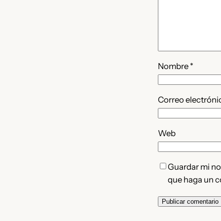
Nombre
*
Correo electrón
Web
Guardar mi nom
que haga un c