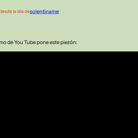
solentiname
desde la isla de
itmo de You Tube pone este piezón: