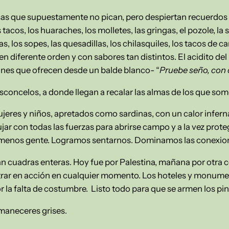
as que supuestamente no pican, pero despiertan recuerdos an
 tacos, los huaraches, los molletes, las gringas, el pozole, la 
s, los sopes, las quesadillas, los chilasquiles, los tacos de c
, en diferente orden y con sabores tan distintos. El acidito de
ines que ofrecen desde un balde blanco- “
Pruebe seño, con 
Vasconcelos, a donde llegan a recalar las almas de los que som
ujeres y niños, apretados como sardinas, con un calor infe
ar con todas las fuerzas para abrirse campo y a la vez protege
menos gente. Logramos sentarnos. Dominamos las conexio
n cuadras enteras. Hoy fue por Palestina, mañana por otra 
rar en acción en cualquier momento. Los hoteles y monumen
r la falta de costumbre. Listo todo para que se armen los p
amaneceres grises.