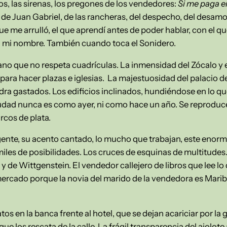
tos, las sirenas, los pregones de los vendedores:
Si me paga e
 de Juan Gabriel, de las rancheras, del despecho, del desamo
ue me arrulló, el que aprendí antes de poder hablar, con el qu
ia mi nombre. También cuando toca el Sonidero.
no que no respeta cuadrículas. La inmensidad del Zócalo y 
ara hacer plazas e iglesias. La majestuosidad del palacio de 
dra gastados. Los edificios inclinados, hundiéndose en lo que
iudad nunca es como ayer, ni como hace un año. Se reprodu
rcos de plata.
 gente, su acento cantado, lo mucho que trabajan, este en
iles de posibilidades. Los cruces de esquinas de multitudes.
y de Wittgenstein. El vendedor callejero de libros que lee l
 mercado porque la novia del marido de la vendedora es Marib
tos en la banca frente al hotel, que se dejan acariciar por l
e los rescata de la calle. La frágil transparencia del ajolote