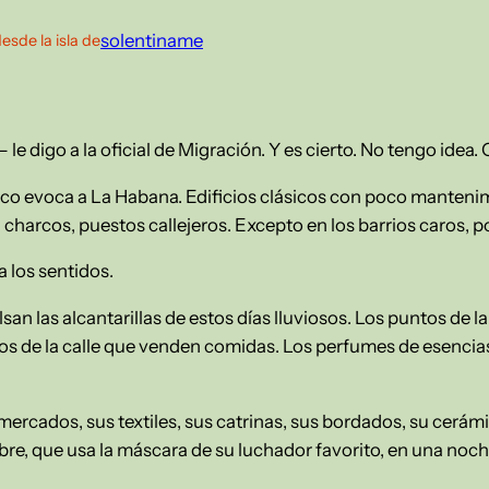
solentiname
esde la isla de
– le digo a la oficial de Migración. Y es cierto. No tengo idea.
ico evoca a La Habana. Edificios clásicos con poco mantenim
 charcos, puestos callejeros. Excepto en los barrios caros, p
 los sentidos.
san las alcantarillas de estos días lluviosos. Los puntos de la
tos de la calle que venden comidas. Los perfumes de esencias
ercados, sus textiles, sus catrinas, sus bordados, su cerámic
re, que usa la máscara de su luchador favorito, en una noche