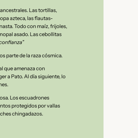
cestrales. Las tortillas,
sopa azteca, las flautas-
anasta. Todo con maíz, frijoles,
l nopal asado. Las cebollitas
confianza”
os parte de la raza cósmica.
rnal que amenaza con
r a Pato. Al día siguiente, lo
nes.
cosa. Los escuadrones
tos protegidos por vallas
inches chingadazos.