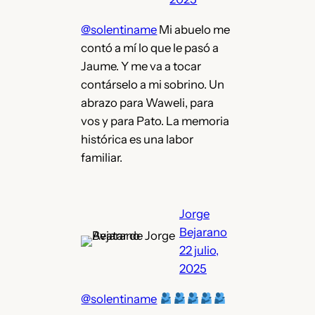
@solentiname
Mi abuelo me
contó a mí lo que le pasó a
Jaume. Y me va a tocar
contárselo a mi sobrino. Un
abrazo para Waweli, para
vos y para Pato. La memoria
histórica es una labor
familiar.
Jorge
Bejarano
22 julio,
2025
@solentiname