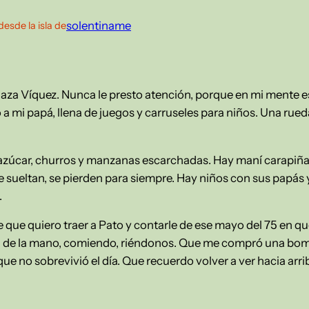
solentiname
desde la isla de
laza Víquez. Nunca le presto atención, porque en mi mente es
a mi papá, llena de juegos y carruseles para niños. Una rue
azúcar, churros y manzanas escarchadas. Hay maní carapiñad
 sueltan, se pierden para siempre. Hay niños con sus papás 
.
 que quiero traer a Pato y contarle de ese mayo del 75 en qu
ando, de la mano, comiendo, riéndonos. Que me compró una b
ue no sobrevivió el día. Que recuerdo volver a ver hacia arri