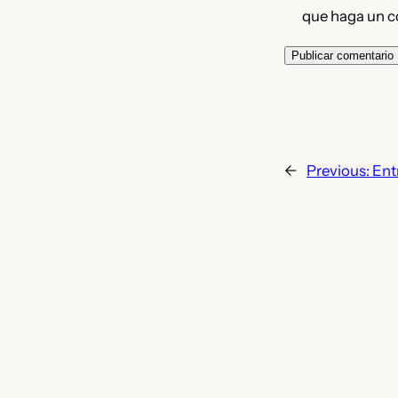
que haga un c
←
Previous:
Ent