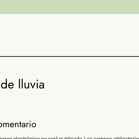
de lluvia
omentario
orreo electrónico no será publicada.
Los campos obligatorio