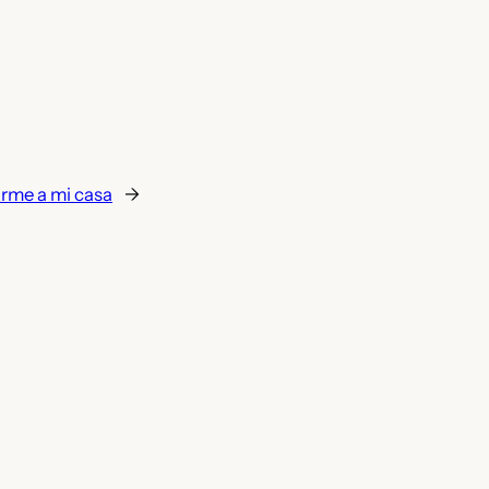
irme a mi casa
→