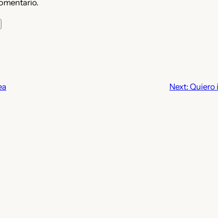
omentario.
ea
Next:
Quiero 