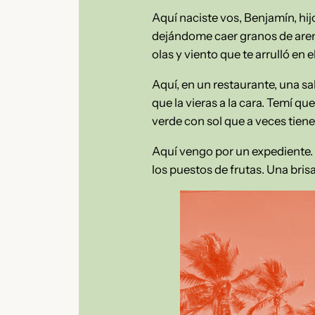
Aquí naciste vos, Benjamín, hij
dejándome caer granos de arena 
olas y viento que te arrulló en e
Aquí, en un restaurante, una s
que la vieras a la cara. Temí qu
verde con sol que a veces tiene
Aquí vengo por un expediente. 
los puestos de frutas. Una bris