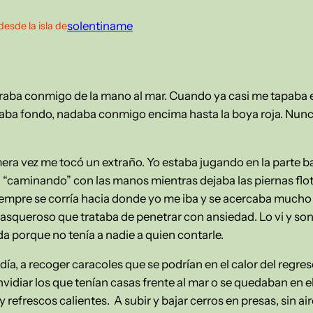
solentiname
desde la isla de
raba conmigo de la mano al mar. Cuando ya casi me tapaba e
aba fondo, nadaba conmigo encima hasta la boya roja. Nun
mera vez me tocó un extraño. Yo estaba jugando en la parte ba
, “caminando” con las manos mientras dejaba las piernas flot
siempre se corría hacia donde yo me iba y se acercaba mucho
l asqueroso que trataba de penetrar con ansiedad. Lo vi y s
da porque no tenía a nadie a quien contarle.
a, a recoger caracoles que se podrían en el calor del regre
vidiar los que tenían casas frente al mar o se quedaban en e
refrescos calientes. A subir y bajar cerros en presas, sin a