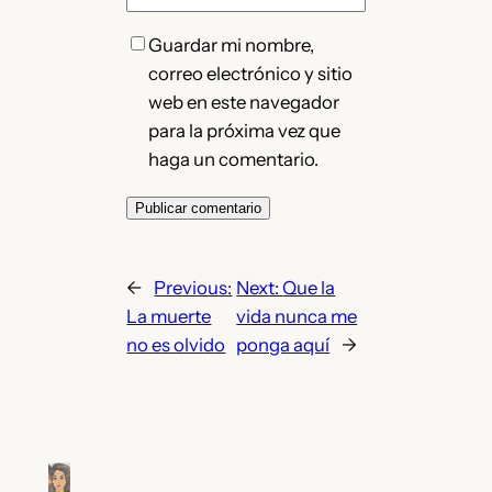
Guardar mi nombre,
correo electrónico y sitio
web en este navegador
para la próxima vez que
haga un comentario.
←
Previous:
Next:
Que la
La muerte
vida nunca me
no es olvido
ponga aquí
→