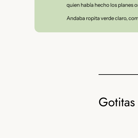
quien había hecho los planes or
Andaba ropita verde claro, como
Gotitas 