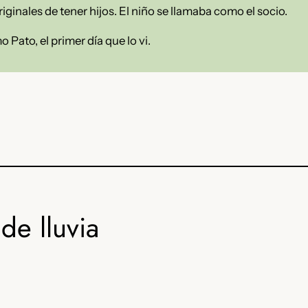
iginales de tener hijos. El niño se llamaba como el socio.
 Pato, el primer día que lo vi.
de lluvia