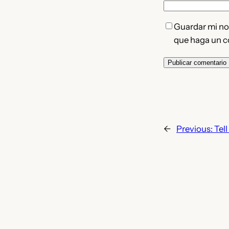
Guardar mi nom
que haga un c
←
Previous:
Tel