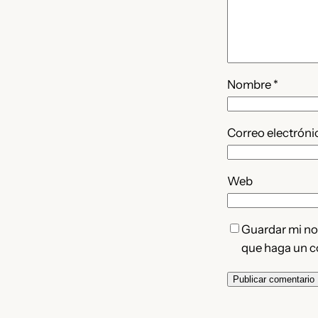
Nombre
*
Correo electrón
Web
Guardar mi nom
que haga un c