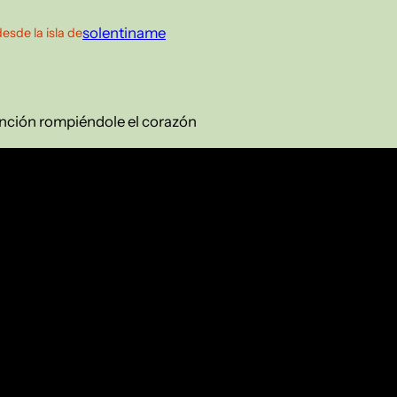
solentiname
desde la isla de
anción rompiéndole el corazón