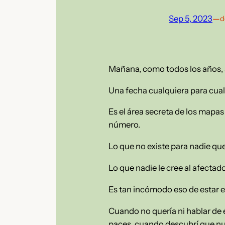
Sep 5, 2023
—
d
Mañana, como todos los años,
Una fecha cualquiera para cual
Es el área secreta de los mapas 
número.
Lo que no existe para nadie que
Lo que nadie le cree al afectad
Es tan incómodo eso de estar exp
Cuando no quería ni hablar de 
paces, cuando descubrí que nun