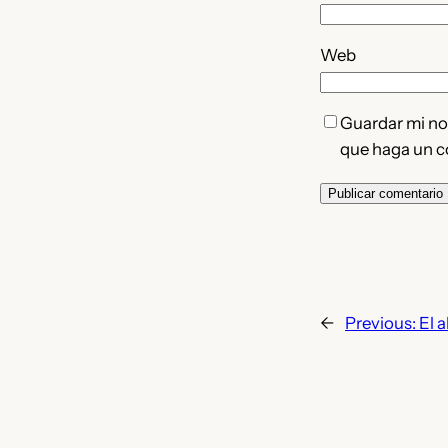
Web
Guardar mi nom
que haga un c
←
Previous:
El 