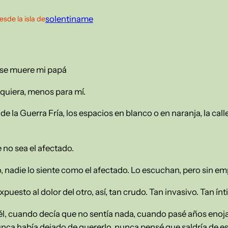
solentiname
esde la isla de
 se muere mi papá
quiera, menos para mí.
de la Guerra Fría, los espacios en blanco o en naranja, la call
 no sea el afectado.
o, nadie lo siente como el afectado. Lo escuchan, pero sin em
uesto al dolor del otro, así, tan crudo. Tan invasivo. Tan ínt
él, cuando decía que no sentía nada, cuando pasé años enoj
ca había dejado de quererlo, nunca pensé que saldría de es