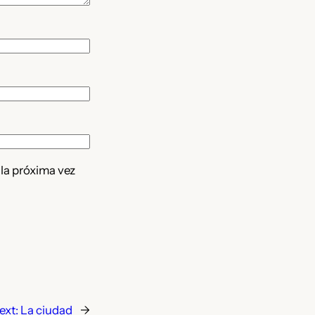
 la próxima vez
ext:
La ciudad
→