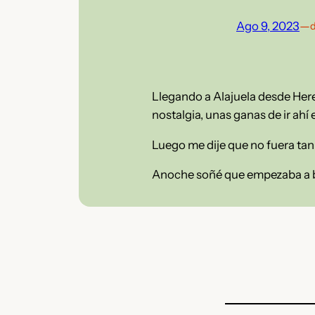
Ago 9, 2023
—
d
Llegando a Alajuela desde Her
nostalgia, unas ganas de ir ahí e
Luego me dije que no fuera tan 
Anoche soñé que empezaba a bo