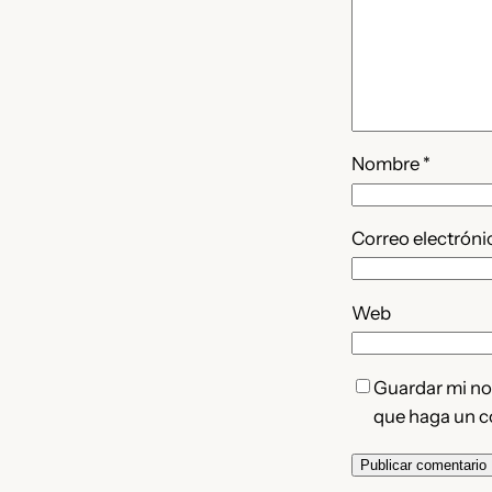
Nombre
*
Correo electrón
Web
Guardar mi nom
que haga un c