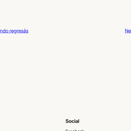
ndo regresás
Ne
Social