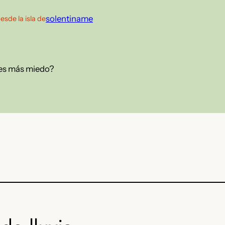
solentiname
esde la isla de
enes más miedo?