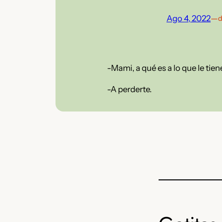
Ago 4, 2022
—
d
-Mami, a qué es a lo que le ti
-A perderte.