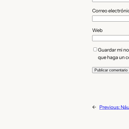
Correo electrón
Web
Guardar mi nom
que haga un c
←
Previous:
Náu