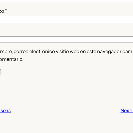
ico
*
bre, correo electrónico y sitio web en este navegador para
omentario.
seas
Next: