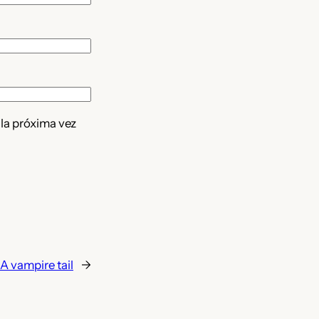
 la próxima vez
A vampire tail
→