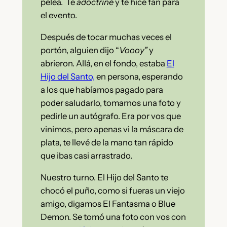
pelea.
Te
adoctriné
y te hice fan para
el evento.
Después de tocar muchas veces el
portón, alguien dijo “
Voooy”
y
abrieron. Allá, en el fondo, estaba
El
Hijo del Santo,
en persona, esperando
a los que habíamos pagado para
poder saludarlo, tomarnos una foto y
pedirle un autógrafo. Era por vos que
vinimos, pero apenas vi la máscara de
plata, te llevé de la mano tan rápido
que ibas casi arrastrado.
Nuestro turno. El Hijo del Santo te
chocó el puño, como si fueras un viejo
amigo, digamos El Fantasma o Blue
Demon. Se tomó una foto con vos con