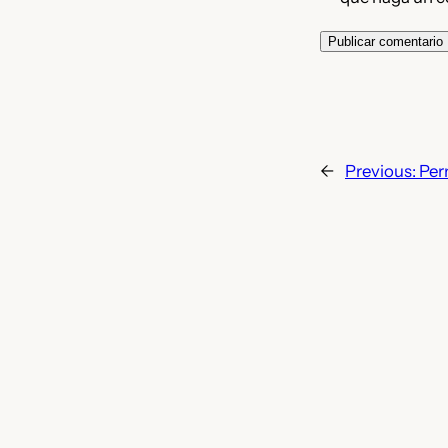
←
Previous:
Per