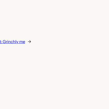
t:
Grinchly me
→