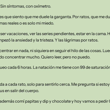
 Sin síntomas, con oxímetro.
es que siento que me duele la garganta. Por ratos, que me du
mas reales o es solo mi miedo.
 vacaciones, ver las series pendientes, estar en la cama. 
ezó la ansiedad y la tristeza. Y las lágrimas por ratos.
trar en nada, ni siquiera en seguir el hilo de las cosas. Lueg
do concentrar mucho. Quiero leer, pero no puedo.
eo cada 6 horas. La natación me tiene con 99 de saturación
da a cada rato, solo para sentirlo cerca. Me pregunta si estoy
s en salir del cuerpo.
demás comí papitas y dip y chocolate y hoy vamos a pedir 