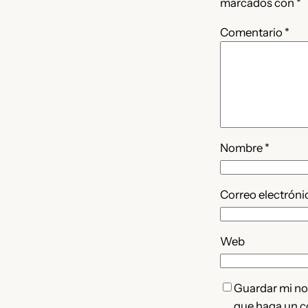
marcados con
*
Comentario
*
Nombre
*
Correo electrón
Web
Guardar mi nom
que haga un c