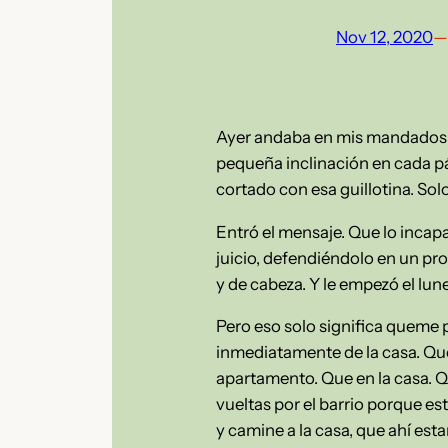
Nov 12, 2020
—
Ayer andaba en mis mandados. F
pequeña inclinación en cada pág
cortado con esa guillotina. Solo
Entró el mensaje. Que lo incapac
juicio, defendiéndolo en un pr
y de cabeza. Y le empezó el lun
Pero eso solo significa queme 
inmediatamente de la casa. Que
apartamento. Que en la casa. Q
vueltas por el barrio porque es
y camine a la casa, que ahí es