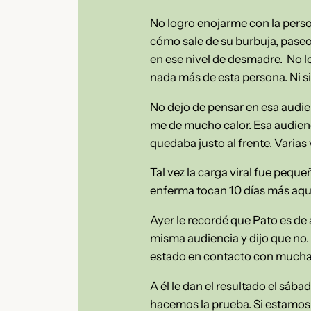
No logro enojarme con la pers
cómo sale de su burbuja, paseos,
en ese nivel de desmadre. No l
nada más de esta persona. Ni si
No dejo de pensar en esa audi
me de mucho calor. Esa audienc
quedaba justo al frente. Varias 
Tal vez la carga viral fue peque
enferma tocan 10 días más aquí 
Ayer le recordé que Pato es de a
misma audiencia y dijo que no.
estado en contacto con mucha 
A él le dan el resultado el sába
hacemos la prueba. Si estamos 