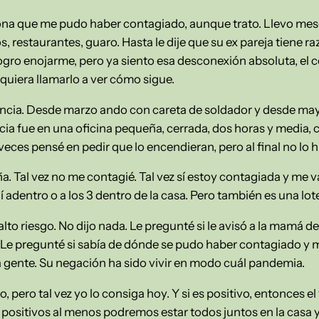
ona que me pudo haber contagiado, aunque trato. Llevo mes
 restaurantes, guaro. Hasta le dije que su ex pareja tiene raz
ogro enojarme, pero ya siento esa desconexión absoluta, el c
quiera llamarlo a ver cómo sigue.
encia. Desde marzo ando con careta de soldador y desde may
ia fue en una oficina pequeña, cerrada, dos horas y media, c
veces pensé en pedir que lo encendieran, pero al final no lo h
ña. Tal vez no me contagié. Tal vez sí estoy contagiada y me va
adentro o a los 3 dentro de la casa. Pero también es una lote
lto riesgo. No dijo nada. Le pregunté si le avisó a la mamá de
 Le pregunté si sabía de dónde se pudo haber contagiado y m
gente. Su negación ha sido vivir en modo cuál pandemia.
do, pero tal vez yo lo consiga hoy. Y si es positivo, entonces e
positivos al menos podremos estar todos juntos en la casa y 