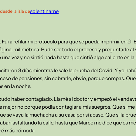
solentiname
desde la isla de
ui a refilar mi protocolo para que se pueda imprimir en él. 
ina, milimétrica. Pude ser todo el proceso y preguntarle al 
 una vez y no sintió nada hasta que sintió algo caliente en l
itaron 3 días mientras le sale la prueba del Covid. Y yo habí
oceso de pensiones, sin cobrarle, obvio, porque compas. Que 
es en la noche.
pudo haber contagiado. Llamé al doctor y empezó el vendaval
 mejor no porque podía contagiar a mis suegros. Que si me a
ue se vaya la muchacha a su casa por si acaso. Que si la pru
taban asfaltando la calle, hasta que Marce me dice que es me
taré más cómoda.