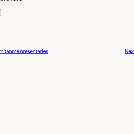
mítanme presentarles
Nex