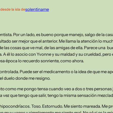
—
solentiname
desde la isla de
ntista. Por un lado, es bueno porque manejo, salgo de la casa
resultado ser mejor que el anterior. Me llama la atención lo m
 de las cosas que ve mal, de las amigas de ella. Parece una 
ia. A él lo asocio con Yvonne y su maldad y su crueldad, per
esa época lo recuerdo sonriente, como ahora.
ntrolada. Puede ser el medicamento o la idea de que me a
del duelo donde me resigno.
nto como me pongo tensa cuando veo a dos o tres personas j
da vez que tengo que salir, tengo la misma sensación mezclad
hipocondríacos. Toso. Estornudo. Me siento mareada. Me preg
n muy vagos y simplemente me siento mal. No sé si es la mi