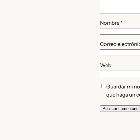
Nombre
*
Correo electrón
Web
Guardar mi nom
que haga un c