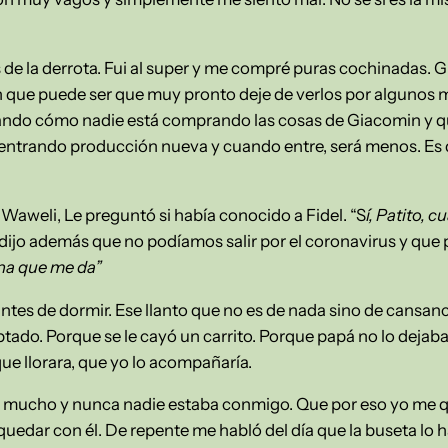
de la derrota. Fui al super y me compré puras cochinadas.
 que puede ser que muy pronto deje de verlos por algunos me
ndo cómo nadie está comprando las cosas de Giacomin y 
entrando producción nueva y cuando entre, será menos. Es d
Waweli, Le preguntó si había conocido a Fidel. “S
í, Patito, 
 dijo además que no podíamos salir por el coronavirus y que 
pena que me da”
ntes de dormir. Ese llanto que no es de nada sino de cansanc
tado. Porque se le cayó un carrito. Porque papá no lo dejaba
, que llorara, que yo lo acompañaría.
ba mucho y nunca nadie estaba conmigo. Que por eso yo me q
edar con él. De repente me habló del día que la buseta lo ha