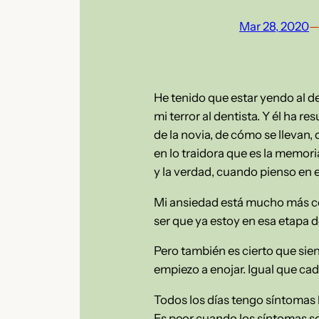
Mar 28, 2020
He tenido que estar yendo al de
mi terror al dentista. Y él ha 
de la novia, de cómo se llevan,
en lo traidora que es la memor
y la verdad, cuando pienso en 
Mi ansiedad está mucho más co
ser que ya estoy en esa etapa 
Pero también es cierto que sie
empiezo a enojar. Igual que ca
Todos los días tengo síntomas 
Es peor cuando los síntomas so