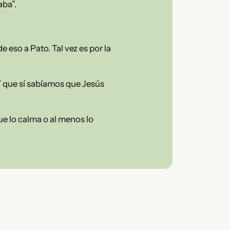
aba”.
 eso a Pato. Tal vez es por la
Y que sí sabíamos que Jesús
e lo calma o al menos lo