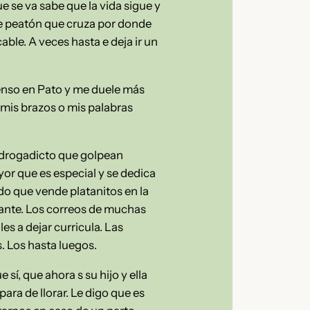
e se va sabe que la vida sigue y
 de peatón que cruza por donde
able. A veces hasta e deja ir un
ienso en Pato y me duele más
i mis brazos o mis palabras
l drogadicto que golpean
yor que es especial y se dedica
do que vende platanitos en la
lante. Los correos de muchas
s a dejar curricula. Las
. Los hasta luegos.
sí, que ahora s su hijo y ella
ara de llorar. Le digo que es