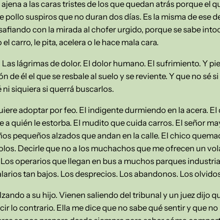
jena a las caras tristes de los que quedan atrás porque el qu
 de pollo suspiros que no duran dos días. Es la misma de ese
safiando con la mirada al chofer urgido, porque se sabe intoc
 carro, le pita, acelera o le hace mala cara.
 Las lágrimas de dolor. El dolor humano. El sufrimiento. Y p
n de él el que se resbale al suelo y se reviente. Y que no sé s
ni siquiera si querrá buscarlos.
uiere adoptar por feo. El indigente durmiendo en la acera. E
a quién le estorba. El mudito que cuida carros. El señor ma
ños pequeños alzados que andan en la calle. El chico quema
solos. Decirle que no a los muchachos que me ofrecen un vo
Los operarios que llegan en bus a muchos parques industriale
arios tan bajos. Los desprecios. Los abandonos. Los olvidos
do a su hijo. Vienen saliendo del tribunal y un juez dijo que 
r lo contrario. Ella me dice que no sabe qué sentir y que no p