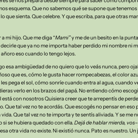
jeres se nos prepara desde siempre para saber cómo comport
emos esquema. Que no sabemos qué se supone que tenemos que
a lo que sienta. Que celebre. Y que escriba, para que otras m
r a mi hijo. Que me diga “
Mami”
y me de un besito en la punta 
ero decirle que ya no me importa haber perdido mi nombre ni 
 añoro eso cuando lo tengo lejos.
go esa ambigüedad de no quiero que lo veás nunca, pero ojal
riñoso que es, cómo le gusta hacer rompecabezas, el color azul
les pega el sol, cómo sonríe cuando entra al agua, cuando ve
pudieras verlo en los brazos del papá. No entiendo cómo escogi
l está con nosotros Quisiera creer que te arrepentís de perde
erto. Que tal vez no te acordás. Que escogés no pensar en es
vida. Que tal vez no te importa y te sentís aliviada. Y se 
to si se hubiera quedado con ella.
Dejá de hablar mierda, vos
–
esa otra vida no existe. Ni existió nunca. Pato es nuestro. Un 