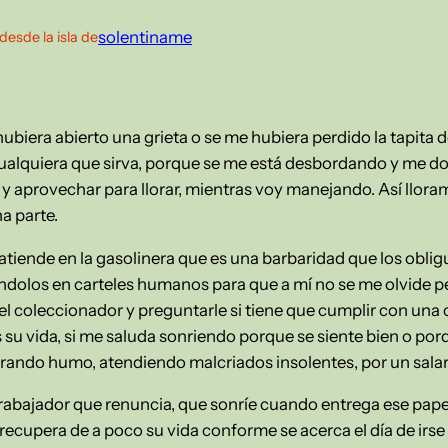
solentiname
desde la isla de
biera abierto una grieta o se me hubiera perdido la tapita de
 cualquiera que sirva, porque se me está desbordando y me 
y aprovechar para llorar, mientras voy manejando. Así llora
a parte.
atiende en la gasolinera que es una barbaridad que los oblig
iéndolos en carteles humanos para que a mí no se me olvide pe
l coleccionador y preguntarle si tiene que cumplir con una 
su vida, si me saluda sonriendo porque se siente bien o porq
pirando humo, atendiendo malcriados insolentes, por un salar
abajador que renuncia, que sonríe cuando entrega ese papel
e recupera de a poco su vida conforme se acerca el día de irs