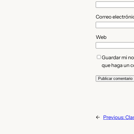
Correo electrón
Web
Guardar mi nom
que haga un c
←
Previous:
Cla