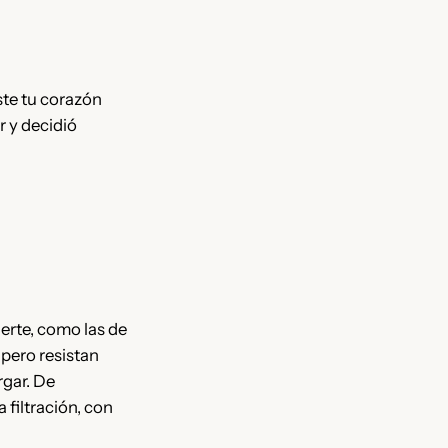
ste tu corazón
r y decidió
erte, como las de
 pero resistan
rgar. De
 filtración, con