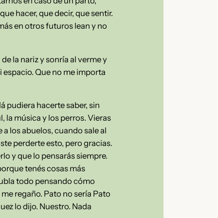
arnos en caso de un parto,
 hacer, que decir, que sentir.
amás en otros futuros lean y no
de la nariz y sonría al verme y
mi espacio. Que no me importa
á pudiera hacerte saber, sin
, la música y los perros. Vieras
 a los abuelos, cuando sale al
ste perderte esto, pero gracias.
rlo y que lo pensarás siempre.
o porque tenés cosas más
me nubla todo pensando cómo
 me regaño. Pato no sería Pato
juez lo dijo. Nuestro. Nada