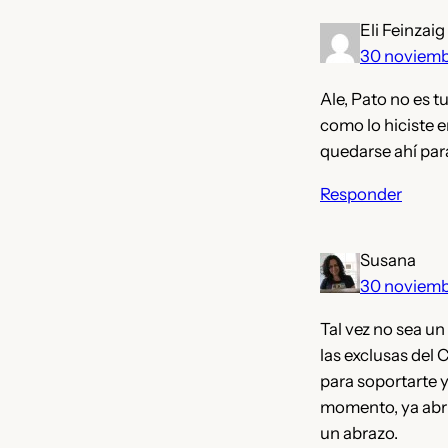
Eli Feinzaig
30 noviemb
Ale, Pato no es t
como lo hiciste e
quedarse ahí par
Responder
Susana
30 noviemb
Tal vez no sea u
las exclusas del 
para soportarte y
momento, ya abrist
un abrazo.