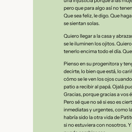
una injusticia porque a las mu
pero que para algo así no ten
Que sea feliz, le digo. Que hag
se sientan solas.
Quiero llegar a la casa y abraza
se le iluminen los ojitos. Qui
tenerlo encima todo el día. Que
Pienso en su progenitora y ten
decirte, lo bien que está, lo ca
cómo se le ven los ojos cuando 
patio a recibir al papá. Ojalá 
Gracias, porque gracias a vos é
Pero sé que no sé si eso es ci
inmediatas y urgentes, como la 
habría sido la otra vida de Pati
si no estuviera con nosotros. Y 