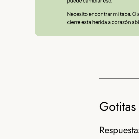
puede cambiar eso.
Necesito encontrar mi tapa. O a
cierre esta herida a corazón a
Gotitas 
Respuestas