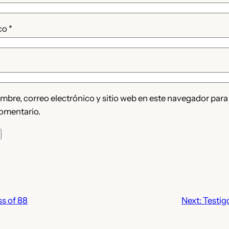
ico
*
bre, correo electrónico y sitio web en este navegador para
omentario.
ss of 88
Next:
Testigo