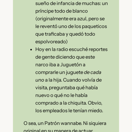
sueño de infancia de muchas: un
príncipe todo de blanco
(originalmente era azul, pero se
le reventó uno de los paqueticos
que traficaba y quedó todo
espolvoreado)
Hoy en la radio escuché reportes
de gente diciendo que este
narco iba a Juguetón a
comprarle un juguete
de cada
uno
a la hija. Cuando volvía de
visita, preguntaba qué había
nuevo o qué no le había
comprado a la chiquita. Obvio,
los empleados le tenían miedo.
O sea, un Patrón wannabe. Ni siquiera
original en su manera de actuar.