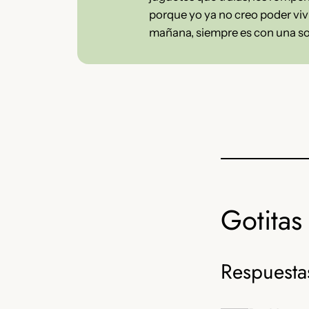
porque yo ya no creo poder vivi
mañana, siempre es con una son
Gotitas 
Respuesta