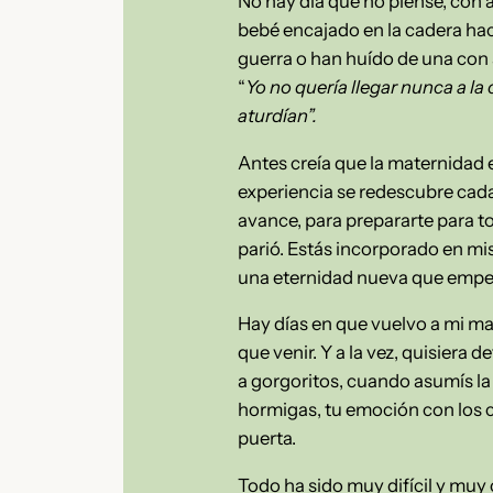
No hay día que no piense, con 
bebé encajado en la cadera hací
guerra o han huído de una con 
“
Yo no quería llegar nunca a la
aturdían”.
Antes creía que la maternidad 
experiencia se redescubre cada
avance, para prepararte para to
parió. Estás incorporado en mi
una eternidad nueva que empezó
Hay días en que vuelvo a mi man
que venir. Y a la vez, quisier
a gorgoritos, cuando asumís la
hormigas, tu emoción con los c
puerta.
Todo ha sido muy difícil y muy