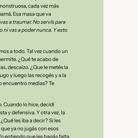
 monstruosa, cada vez más
mamá. Esa masa que va
vas a traumar. No servís para
o ni vas a poder nunca. Y esto
os a todo. Tal vez cuando un
 permite. ¿Qué te acabo de
ias, descalzo. ¿Que le metés la
ugo y luego las recogés y a la
 no encuentro medias? Te
. Cuando lo hice, decidí
sta y defensiva. Y otra vez, la
¿Qué les iba a decir? Si les
, que ya no jugás con esos
 Yo entiendo que les hagás falta