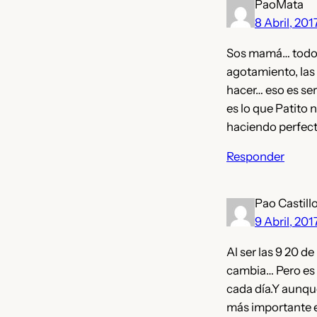
PaoMata
8 Abril, 201
Sos mamá… todo e
agotamiento, las 
hacer… eso es se
es lo que Patito 
haciendo perfec
Responder
Pao Castill
9 Abril, 201
Al ser las 9 20 d
cambia… Pero es 
cada día.Y aunqu
más importante e