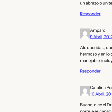
un abrazo o un te
Responder
Amparo
9 Abril, 201
Ale querida…, qu
hermoso y en lo 
manejable, inclu
Responder
Catalina Pe
10 Abril, 20
Bueno, dice el Dr
porque es capaz q