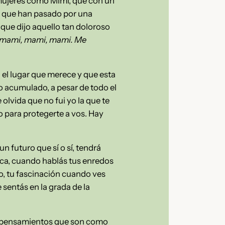
 mujeres como Mimí, que con un
as que han pasado por una
 que dijo aquello tan doloroso
ndo mami, mami, mami. Me
 el lugar que merece y que esta
o acumulado, a pesar de todo el
olvida que no fui yo la que te
o para protegerte a vos. Hay
n futuro que sí o sí, tendrá
sica, cuando hablás tus enredos
o, tu fascinación cuando ves
sentás en la grada de la
sos pensamientos que son como