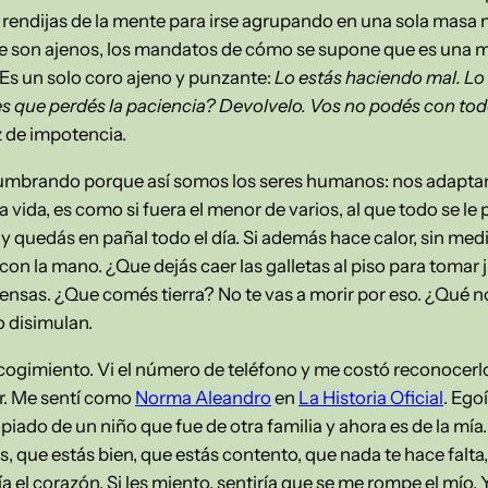
 rendijas de la mente para irse agrupando en una sola masa
e son ajenos, los mandatos de cómo se supone que es una 
Es un solo coro ajeno y punzante:
Lo estás haciendo mal. Lo 
Ves que perdés la paciencia? Devolvelo. Vos no podés con tod
ez de impotencia.
tumbrando porque así somos los seres humanos: nos adaptam
a vida, es como si fuera el menor de varios, al que todo se le
a y quedás en pañal todo el día. Si además hace calor, sin med
n la mano. ¿Que dejás caer las galletas al piso para tomar j
fensas. ¿Que comés tierra? No te vas a morir por eso. ¿Qué
 disimulan.
cogimiento. Vi el número de teléfono y me costó reconocerlo
. Me sentí como
Norma Aleandro
en
La Historia Oficial
. Egoí
ado de un niño que fue de otra familia y ahora es de la mía. 
s, que estás bien, que estás contento, que nada te hace falta
a el corazón. Si les miento, sentiría que se me rompe el mío.