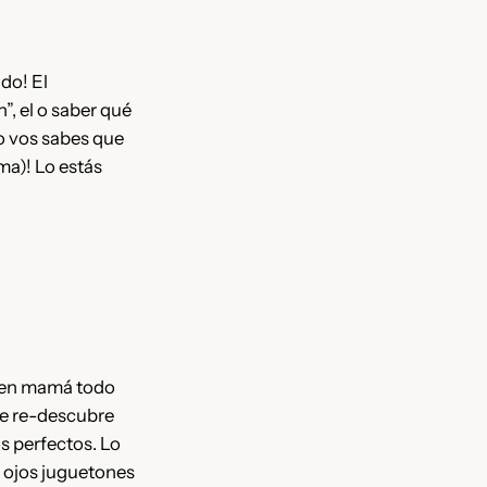
do! El
”, el o saber qué
o vos sabes que
sma)! Lo estás
te en mamá todo
se re-descubre
s perfectos. Lo
 ojos juguetones