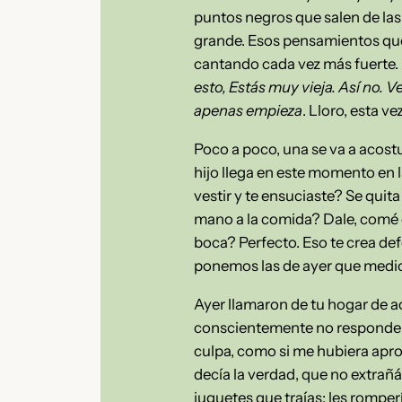
puntos negros que salen de las
grande. Esos pensamientos qu
cantando cada vez más fuerte. 
esto, Estás muy vieja. Así no. 
apenas empieza
. Lloro, esta v
Poco a poco, una se va a acos
hijo llega en este momento en l
vestir y te ensuciaste? Se quit
mano a la comida? Dale, comé co
boca? Perfecto. Eso te crea de
ponemos las de ayer que medio
Ayer llamaron de tu hogar de a
conscientemente no responder
culpa, como si me hubiera apropi
decía la verdad, que no extrañá
juguetes que traías; les romperí