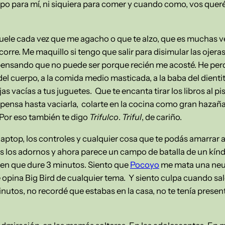
empo para mí, ni siquiera para comer y cuando como, vos quer
duele cada vez que me agacho o que te alzo, que es muchas v
corre. Me maquillo si tengo que salir para disimular las ojera
pensando que no puede ser porque recién me acosté. He perd
 del cuerpo, a la comida medio masticada, a la baba del dient
as vacías a tus juguetes. Que te encanta tirar los libros al pis
ensa hasta vaciarla, colarte en la cocina como gran hazaña.
Por eso también te digo
Trifulco
.
Triful
, de cariño.
laptop, los controles y cualquier cosa que te podás amarrar al 
 los adornos y ahora parece un campo de batalla de un kínd
den que dure 3 minutos. Siento que
Pocoyo
me mata una neur
 opina Big Bird de cualquier tema. Y siento culpa cuando sal
inutos, no recordé que estabas en la casa, no te tenía prese