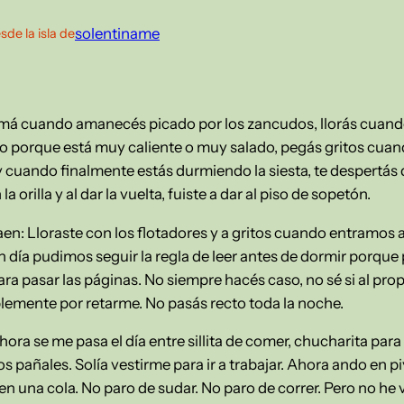
solentiname
sde la isla de
má cuando amanecés picado por los zancudos, llorás cuand
 porque está muy caliente o muy salado, pegás gritos cuand
y cuando finalmente estás durmiendo la siesta, te despertás 
orilla y al dar la vuelta, fuiste a dar al piso de sopetón.
aen: Lloraste con los flotadores y a gritos cuando entramos a 
un día pudimos seguir la regla de leer antes de dormir porque 
para pasar las páginas. No siempre hacés caso, no sé si al pro
lemente por retarme. No pasás recto toda la noche.
ora se me pasa el día entre sillita de comer, chucharita para 
s pañales. Solía vestirme para ir a trabajar. Ahora ando en p
n una cola. No paro de sudar. No paro de correr. Pero no he vu