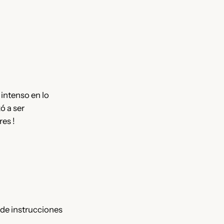
intenso en lo
ó a ser
es !
 de instrucciones