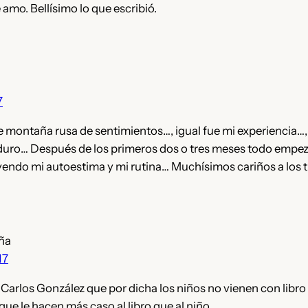
 amo. Bellísimo lo que escribió.
7
e montaña rusa de sentimientos…, igual fue mi experiencia…, 
duro… Después de los primeros dos o tres meses todo empez
yendo mi autoestima y mi rutina… Muchísimos cariños a los tr
ña
17
 Carlos González que por dicha los niños no vienen con libro
ue le hacen más caso al libro que al niño.