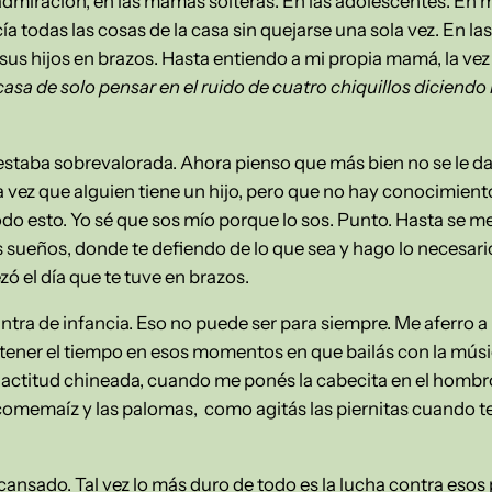
admiración, en las mamás solteras. En las adolescentes. En
a todas las cosas de la casa sin quejarse una sola vez. En l
sus hijos en brazos. Hasta entiendo a mi propia mamá, la vez
 casa de solo pensar en el ruido de cuatro chiquillos dicie
estaba sobrevalorada. Ahora pienso que más bien no se le da
 vez que alguien tiene un hijo, pero que no hay conocimient
do esto. Yo sé que sos mío porque lo sos. Punto. Hasta se me 
s sueños, donde te defiendo de lo que sea y hago lo necesari
 el día que te tuve en brazos.
tra de infancia. Eso no puede ser para siempre. Me aferro a u
a detener el tiempo en esos momentos en que bailás con la mú
 actitud chineada, cuando me ponés la cabecita en el hombr
omemaíz y las palomas, como agitás las piernitas cuando te 
 cansado. Tal vez lo más duro de todo es la lucha contra e