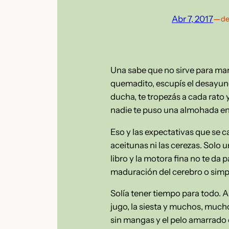
Abr 7, 2017
—
de
Una sabe que no sirve para ma
quemadito, escupís el desayuno
ducha, te tropezás a cada rato 
nadie te puso una almohada en la 
Eso y las expectativas que se c
aceitunas ni las cerezas. Solo 
libro y la motora fina no te da 
maduración del cerebro o simp
Solía tener tiempo para todo. Ah
jugo, la siesta y muchos, mucho
sin mangas y el pelo amarrado e