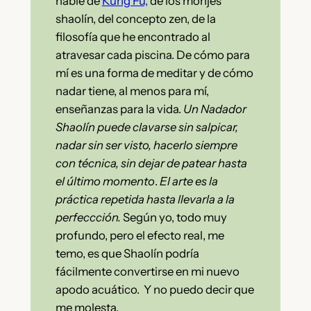
hablé de
Kung Fu,
de los monjes
shaolín, del concepto zen, de la
filosofía que he encontrado al
atravesar cada piscina. De cómo para
mí es una forma de meditar y de cómo
nadar tiene, al menos para mí,
enseñanzas para la vida.
Un Nadador
Shaolín puede clavarse sin salpicar,
nadar sin ser visto, hacerlo siempre
con técnica, sin dejar de patear hasta
el último momento
.
El arte es la
práctica repetida hasta llevarla a la
perfeccción.
Según yo, todo muy
profundo, pero el efecto real, me
temo, es que Shaolín podría
fácilmente convertirse en mi nuevo
apodo acuático. Y no puedo decir que
me molesta.