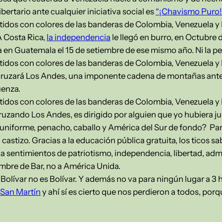
ertario ante cualquier iniciativa social es
“¡Chavismo Puro!
stidos con colores de las banderas de Colombia, Venezuela y
A Costa Rica,
la independencia
le llegó en burro, en Octubre 
 en Guatemala el 15 de setiembre de ese mismo año. Ni la p
stidos con colores de las banderas de Colombia, Venezuela y
 cruzará Los Andes, una imponente cadena de montañas ante l
üenza.
stidos con colores de las banderas de Colombia, Venezuela y
cruzando Los Andes, es dirigido por alguien que yo hubiera j
uniforme, penacho, caballo y América del Sur de fondo? Para a
astizo. Gracias a la educación pública gratuita, los ticos s
a sentimientos de patriotismo, independencia, libertad, admir
mbre de Bar, no a América Unida.
 Bolívar no es Bolívar. Y además no va para ningún lugar a 3 
San Martín
y ahí sí es cierto que nos perdieron a todos, po