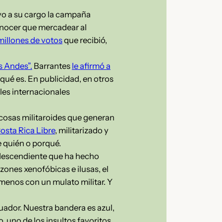
vo a su cargo la campaña
nocer que mercadear al
millones de votos
que recibió,
s Andes”.
Barrantes
le afirmó a
 qué es. En publicidad, en otros
ales internacionales
cosas militaroides que generan
osta Rica Libre
, militarizado y
e quién o porqué.
odescendiente que ha hecho
zones xenofóbicas e ilusas, el
 menos con un mulato militar. Y
cuador. Nuestra bandera es azul,
 uno de los insultos favoritos