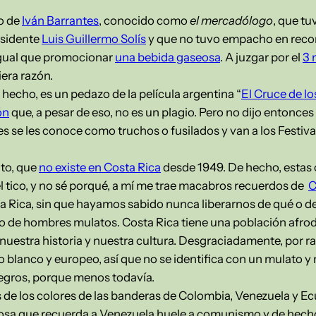
go de
Iván Barrantes
, conocido como
el mercadólogo
, que tu
esidente
Luis Guillermo Solís
y que no tuvo empacho en reco
igual que promocionar
una bebida gaseosa
. A juzgar por el
3 
iera razón.
e hecho, es un pedazo de la película argentina “
El Cruce de lo
ón
que, a pesar de eso, no es un plagio. Pero no dijo entonces
es se les conoce como truchos o fusilados y van a los Festiv
ito, que
no existe en Costa Rica
desde 1949. De hecho, estas 
 tico, y no sé porqué, a mí me trae macabros recuerdos de
C
ta Rica, sin que hayamos sabido nunca liberarnos de qué o d
to de hombres mulatos. Costa Rica tiene una población afr
uestra historia y nuestra cultura. Desgraciadamente, por ra
o blanco y europeo, así que no se identifica con un mulato y
negros, porque menos todavía.
es de los colores de las banderas de Colombia, Venezuela y E
cosa que recuerda a Venezuela huele a comunismo y de hecho,