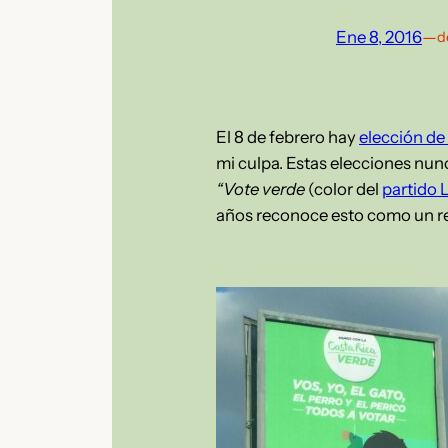
Ene 8, 2016
—
d
El 8 de febrero hay
elección de
mi culpa. Estas elecciones nunc
“Vote verde
(color del
partido 
años reconoce esto como un rec