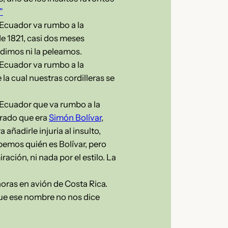
”
 Ecuador va rumbo a la
de 1821, casi dos meses
edimos ni la peleamos.
 Ecuador va rumbo a la
a cual nuestras cordilleras se
 Ecuador que va rumbo a la
urado que era
Simón Bolívar
,
ñadirle injuria al insulto,
abemos quién es Bolívar, pero
ación, ni nada por el estilo. La
horas en avión de Costa Rica.
rque ese nombre no nos dice