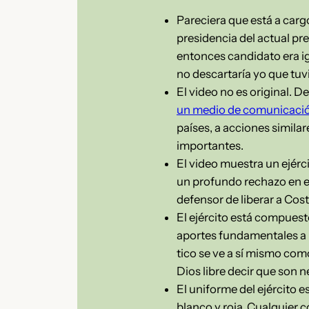
Pareciera que está a car
presidencia del actual pr
entonces candidato era 
no descartaría yo que tuv
El video no es original. D
un medio de comunicaci
países, a acciones similar
importantes.
El video muestra un ejérc
un profundo rechazo en el
defensor de liberar a Cos
El ejército está compues
aportes fundamentales a n
tico se ve a sí mismo com
Dios libre decir que son 
El uniforme del ejército 
blanco y roja. Cualquier 