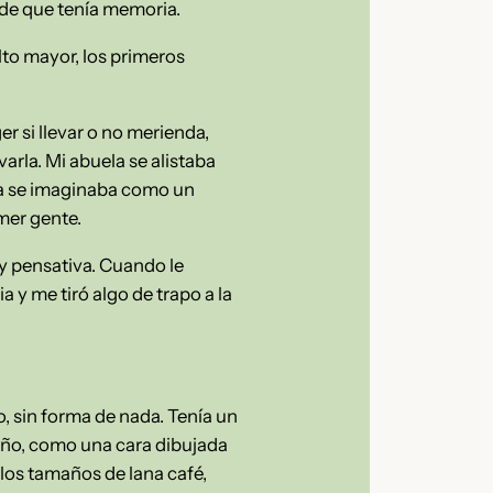
esde que tenía memoria.
to mayor, los primeros
r si llevar o no merienda,
varla. Mi abuela se alistaba
la se imaginaba como un
mer gente.
y pensativa. Cuando le
a y me tiró algo de trapo a la
 sin forma de nada. Tenía un
maño, como una cara dibujada
los tamaños de lana café,