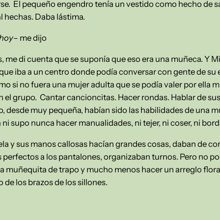
se. El pequeño engendro tenía un vestido como hecho de saq
l hechas. Daba lástima.
 hoy
– me dijo
s, me di cuenta que se suponía que eso era una muñeca. Y M
 que iba a un centro donde podía conversar con gente de su e
mo si no fuera una mujer adulta que se podía valer por ella 
n el grupo. Cantar cancioncitas. Hacer rondas. Hablar de su
yo, desde muy pequeña, habían sido las habilidades de una mu
ni supo nunca hacer manualidades, ni tejer, ni coser, ni borda
la y sus manos callosas hacían grandes cosas, daban de co
 perfectos a los pantalones, organizaban turnos. Pero no po
na muñequita de trapo y mucho menos hacer un arreglo floral,
 de los brazos de los sillones.