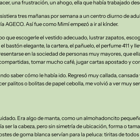
hacer, una frustración, un ahogo, ella que había trabajado d
sistiera tres mañanas por semana a un centro diurno de adul
ía AGECO. Así fue como Mimí empezó a ir al kínder.
bo que escogerle el vestido adecuado, lustrar zapatos, escoge
el bastón elegante, la cartera, el pañuelo, el perfume 411 y lle
presentarse en la sociedad de personas muy mayores, que el
 compartidas, tomar mucho café, jugar cartas apostado y co
ando saber cómo le había ido. Regresó muy callada, cansada 
 palitos o bolitas de papel cebolla, me volvió a ver muy seri
uidado. Era algo de manta, como un almohadoncito pequeño,
ía ser la cabeza, pero sin simetría de ubicación, forma o ta
tes de goma blanca servían para la peluca: tiritas de todos 