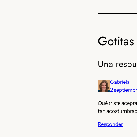
Gotitas 
Una respu
Gabriela
2 septiembr
Qué triste acepta
tan acostumbrada
Responder