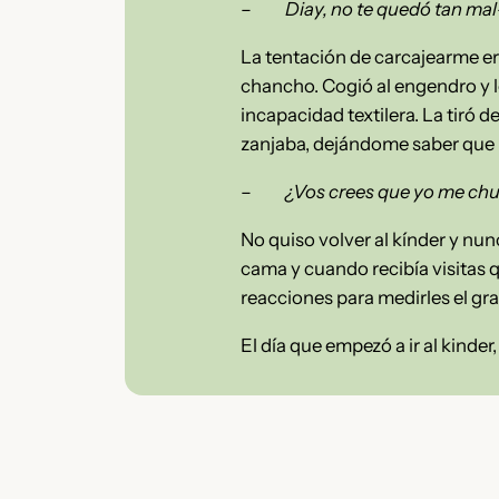
–
Diay, no te quedó tan mal
La tentación de carcajearme er
chancho. Cogió al engendro y l
incapacidad textilera. La tiró
zanjaba, dejándome saber que n
–
¿Vos crees que yo me chu
No quiso volver al kínder y nu
cama y cuando recibía visitas q
reacciones para medirles el gr
El día que empezó a ir al kinder