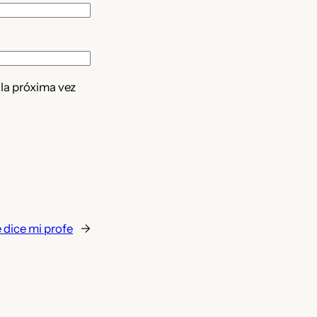
 la próxima vez
 dice mi profe
→