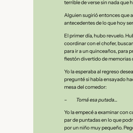
terrible de verse sin nada que 
Alguien sugirió entonces que a
antecedentes de lo que hoy ser
El primer día, hubo revuelo. Hu
coordinar con el chofer, buscar 
para ir a un quinceaños, para 
fiestón divertido de memorias
Yo la esperaba al regreso dese
pregunté si había ensayado hacer
mesa del comedor:
–
Tomá esa putada…
Yo la empecé a examinar con c
par de puntadas en lo que podr
por un niño muy pequeño. Pegos