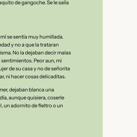
uito de gangoche. Se le salía
imí se sentía muy humillada.
dad y no a que la trataran
misma. No la dejaban decir malas
s sentimientos. Peor aun, mi
jer de su casa y no de señorita
r, ni hacer cosas delicaditas.
mer, dejaban blanca una
día, aunque quisiera, coserle
 un adornito de fieltro o un