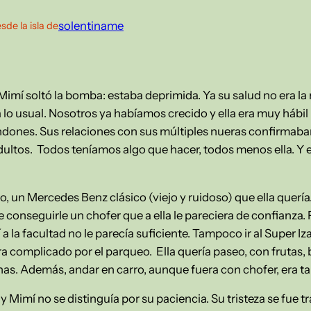
solentiname
sde la isla de
Mimí soltó la bomba: estaba deprimida. Ya su salud no era la 
ra lo usual. Nosotros ya habíamos crecido y ella era muy hábil
ondones. Sus relaciones con sus múltiples nueras confirma
dultos. Todos teníamos algo que hacer, todos menos ella. Y e
o, un Mercedes Benz clásico (viejo y ruidoso) que ella quería
 conseguirle un chofer que a ella le pareciera de confianza.
mí a la facultad no le parecía suficiente. Tampoco ir al Super 
ra complicado por el parqueo. Ella quería paseo, con frutas,
s. Además, andar en carro, aunque fuera con chofer, era ta
y Mimí no se distinguía por su paciencia. Su tristeza se fue