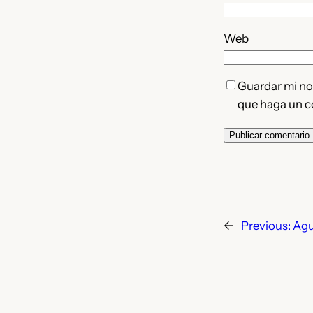
Web
Guardar mi nom
que haga un c
←
Previous:
Ag