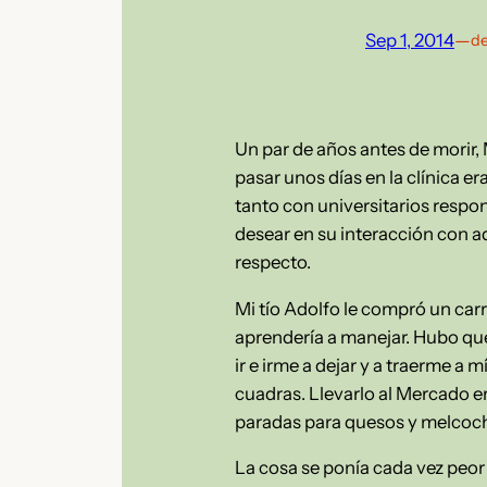
Sep 1, 2014
—
de
Un par de años antes de morir, 
pasar unos días en la clínica e
tanto con universitarios resp
desear en su interacción con a
respecto.
Mi tío Adolfo le compró un carr
aprendería a manejar. Hubo que
ir e irme a dejar y a traerme a 
cuadras. Llevarlo al Mercado e
paradas para quesos y melcocha
La cosa se ponía cada vez peor 