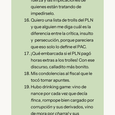
fuerza y las implicaciones de
quienes están tratando de
impedírselo.
Quiero una lista de trolls del PLN
y que alguien me diga cuál es la
diferencia entre la crítica, insulto
y persecución, porque pareciera
que eso solo lo define el PAC.
¡Qué embarcada si el PLN pagó
horas extras a los trolles! Con ese
discurso, calladito más bonito.
Mis condolencias al fiscal que le
tocó tomar apuntes.
Hubo drinking game: vino de
nance por cada vez que decía
finca
, rompope bien cargado por
corrupción
y sus derivados, vino
de mora por
charral
y sus