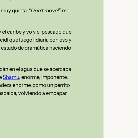
 muy quieta. “
Don’t move
!” me
y el caribe y yo y el pescado que
idí que luego lidiaría con eso y
ía estado de dramática haciendo
acán en el agua que se acercaba
ue
Shamu
, enorme, imponente,
licadeza enorme, como un perrito
 espalda, volviendo a empapar