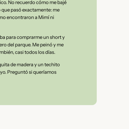
lico. No recuerdo cómo me bajé
lo que pasó exactamente: me
ómo encontraron a Mimí ni
ejaba para comprarme un short y
ero del parque. Me peinó y me
bién, casi todos los días.
quita de madera y un techito
o yo. Preguntó si queríamos