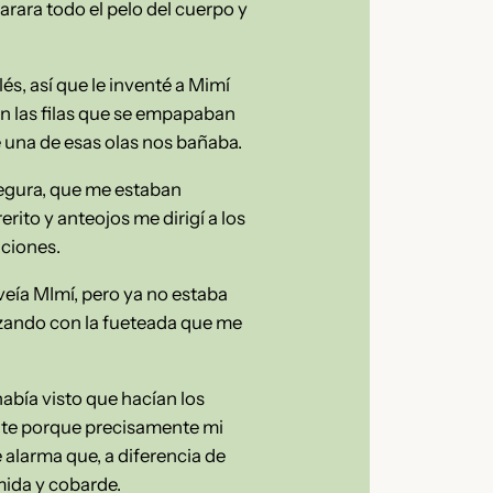
arara todo el pelo del cuerpo y
és, así que le inventé a Mimí
an las filas que se empapaban
e una de esas olas nos bañaba.
 segura, que me estaban
rito y anteojos me dirigí a los
nciones.
 veía MImí, pero ya no estaba
azando con la fueteada que me
había visto que hacían los
nte porque precisamente mi
alarma que, a diferencia de
mida y cobarde.