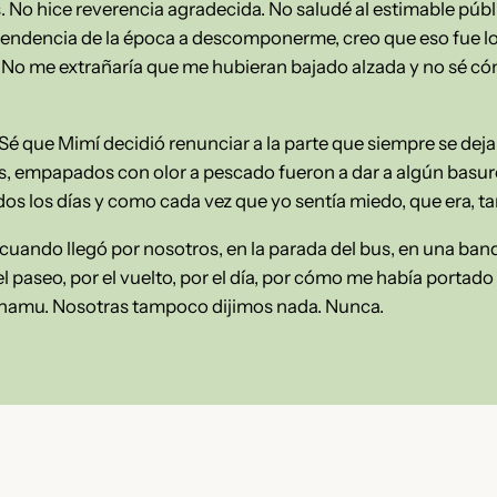
 No hice reverencia agradecida. No saludé al estimable púb
 tendencia de la época a descomponerme, creo que eso fue 
. No me extrañaría que me hubieran bajado alzada y no sé c
. Sé que Mimí decidió renunciar a la parte que siempre se d
s, empapados con olor a pescado fueron a dar a algún basur
s los días y como cada vez que yo sentía miedo, que era, tam
 cuando llegó por nosotros, en la parada del bus, en una ban
l paseo, por el vuelto, por el día, por cómo me había portad
Shamu. Nosotras tampoco dijimos nada. Nunca.