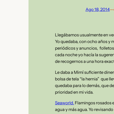
Ago 18, 2014
—
Llegábamos usualmente en veran
Yo quedaba, con ocho años y m
periódicos y anuncios, folleto
cada noche yo hacía la sugerenc
de recogernos a una hora exacta
Le daba a Mimí suficiente diner
bolsa de tela “la hernia” que l
quedaba para lo demás, que de 
prioridad en mi vida.
Seaworld.
Flamingos rosados en
agua y más agua. Yo revisando 