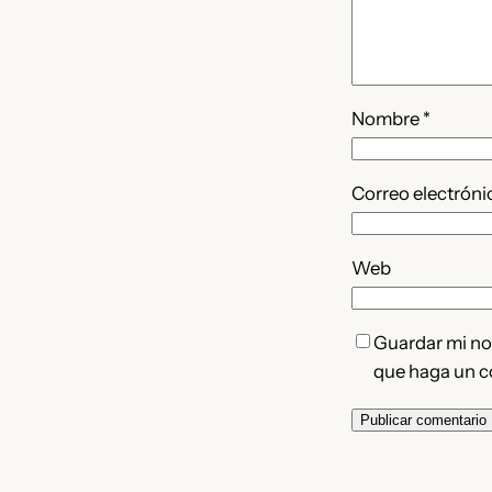
Nombre
*
Correo electrón
Web
Guardar mi nom
que haga un c