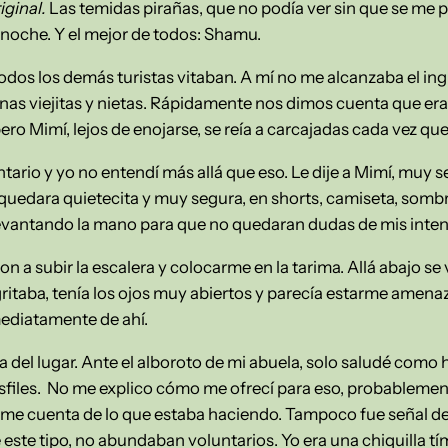
riginal.
Las temidas pirañas, que no podía ver sin que se me p
 noche. Y el mejor de todos: Shamu.
odos los demás turistas vitaban. A mí no me alcanzaba el ingl
nas viejitas y nietas. Rápidamente nos dimos cuenta que er
ero Mimí, lejos de enojarse, se reía a carcajadas cada vez qu
tario y yo no entendí más allá que eso. Le dije a Mimí, muy
quedara quietecita y muy segura, en shorts, camiseta, sombre
levantando la mano para que no quedaran dudas de mis inte
n a subir la escalera y colocarme en la tarima. Allá abajo se
gritaba, tenía los ojos muy abiertos y parecía estarme amen
mediatamente de ahí.
na del lugar. Ante el alboroto de mi abuela, solo saludé como 
esfiles. No me explico cómo me ofrecí para eso, probableme
me cuenta de lo que estaba haciendo. Tampoco fue señal de 
este tipo, no abundaban voluntarios. Yo era una chiquilla tí