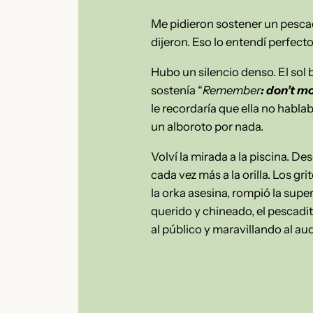
Me pidieron sostener un pescadit
dijeron. Eso lo entendí perfecto
Hubo un silencio denso. El sol b
sostenía “
Remember
: don’t m
le recordaría que ella no habl
un alboroto por nada.
Volví la mirada a la piscina. D
cada vez más a la orilla. Los gr
la orka asesina, rompió la supe
querido y chineado, el pescadi
al público y maravillando al au