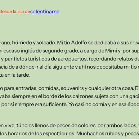
solentiname
desde la isla de
o, húmedo y soleado. Mi tío Adolfo se dedicaba a sus cosas
i escaso inglés de segundo grado, a cargo de Mimí y, por s
s y panfletos turísticos de aeropuertos, recordando relatos 
ia de a dónde ir al día siguiente y ahí nos depositaba mi tí
 en la tarde.
o para entradas, comidas, souvenirs y cualquier otra cosa. El
levaba siempre en el borde de los calzones sujeta con una gac
por sí siempre era suficiente. Yo casi no comía y en esa épo
 vivo, túneles llenos de peces de colores por ambos lados, f
los horarios de los espectáculos. Muchachos rubios y pecoso