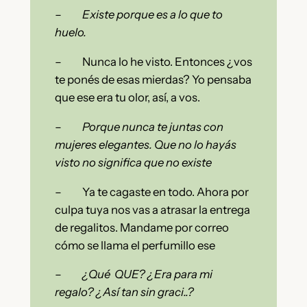
– Existe porque es a lo que to
huelo.
– Nunca lo he visto. Entonces ¿vos
te ponés de esas mierdas? Yo pensaba
que ese era tu olor, así, a vos.
–
Porque nunca te juntas con
mujeres elegantes. Que no lo hayás
visto no significa que no existe
– Ya te cagaste en todo. Ahora por
culpa tuya nos vas a atrasar la entrega
de regalitos. Mandame por correo
cómo se llama el perfumillo ese
–
¿Qué QUE? ¿Era para mi
regalo? ¿Así tan sin graci..?