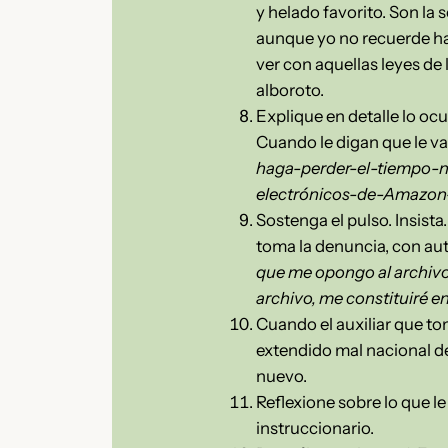
y helado favorito. Son la
aunque yo no recuerde ha
ver con aquellas leyes de
alboroto.
Explique en detalle lo ocu
Cuando le digan que le van
haga-perder-el-tiempo-
electrónicos-de-Amazon-
Sostenga el pulso. Insist
toma la denuncia, con auto
que me opongo al archivo
archivo, me constituiré e
Cuando el auxiliar que to
extendido mal nacional de
nuevo.
Reflexione sobre lo que l
instruccionario.