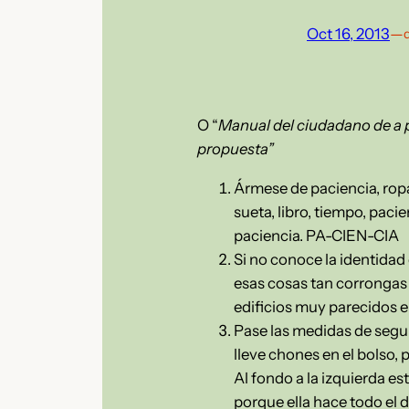
Oct 16, 2013
—
O “
Manual del ciudadano de a p
propuesta”
Ármese de paciencia, ropa
sueta, libro, tiempo, pacie
paciencia. PA-CIEN-CIA
Si no conoce la identidad
esas cosas tan corrongas d
edificios muy parecidos en
Pase las medidas de segur
lleve chones en el bolso,
Al fondo a la izquierda e
porque ella hace todo el d