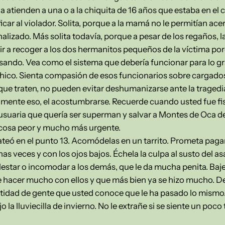
la atienden a una o a la chiquita de 16 años que estaba en el 
ficar al violador. Solita, porque a la mamá no le permitían ace
lizado. Más solita todavía, porque a pesar de los regaños, la
ir a recoger a los dos hermanitos pequeños de la víctima porq
ando. Vea como el sistema que debería funcionar para lo gr
 chico. Sienta compasión de esos funcionarios sobre cargado
ue traten, no pueden evitar deshumanizarse ante la traged
amente eso, el acostumbrarse. Recuerde cuando usted fue fis
suaria que quería ser superman y salvar a Montes de Oca de
 cosa peor y mucho más urgente.
ateó en el punto 13. Acomódelas en un tarrito. Prometa paga
as veces y con los ojos bajos. Échela la culpa al susto del 
estar o incomodar a los demás, que le da mucha penita. Baje
 hacer mucho con ellos y que más bien ya se hizo mucho. De
antidad de gente que usted conoce que le ha pasado lo mismo
 la lluviecilla de invierno. No le extrañe si se siente un poco