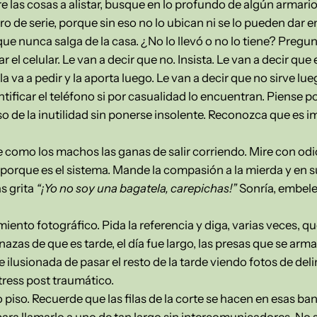
e las cosas a alistar, busque en lo profundo de algún armario
ro de serie, porque sin eso no lo ubican ni se lo pueden dar e
que nunca salga de la casa. ¿No lo llevó o no lo tiene? Pregu
 el celular. Le van a decir que no. Insista. Le van a decir que
 va a pedir y la aporta luego. Le van a decir que no sirve lu
entificar el teléfono si por casualidad lo encuentran. Piens
so de la inutilidad sin ponerse insolente. Reconozca que es 
como los machos las ganas de salir corriendo. Mire con odio 
o, porque es el sistema. Mande la compasión a la mierda y en 
as grita
“¡Yo no soy una bagatela, carepichas!”
Sonría, embele
iento fotográfico. Pida la referencia y diga, varias veces, q
azas de que es tarde, el día fue largo, las presas que se arm
usionada de pasar el resto de la tarde viendo fotos de del
stress post traumático.
piso. Recuerde que las filas de la corte se hacen en esas b
ra llamarlo a uno de tan largo sin intercomunicadores. No