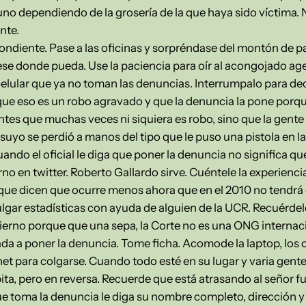
 uno dependiendo de la grosería de la que haya sido víctima. 
nte.
ondiente. Pase a las oficinas y sorpréndase del montón de pa
ese donde pueda. Use la paciencia para oír al acongojado age
celular que ya no toman las denuncias. Interrumpalo para dec
y que eso es un robo agravado y que la denuncia la pone porqu
ntes que muchas veces ni siquiera es robo, sino que la gente 
l suyo se perdió a manos del tipo que le puso una pistola en l
ndo el oficial le diga que poner la denuncia no significa que
rno en twitter. Roberto Gallardo sirve. Cuéntele la experienc
s que dicen que ocurre menos ahora que en el 2010 no tendrá
lgar estadísticas con ayuda de alguien de la UCR. Recuérde
obierno porque que una sepa, la Corte no es una ONG internac
ada a poner la denuncia. Tome ficha. Acomode la laptop, lo
net para colgarse. Cuando todo esté en su lugar y varia gent
epita, pero en reversa. Recuerde que está atrasando al señor f
ue toma la denuncia le diga su nombre completo, dirección y