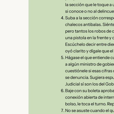
la sección que le toque a
si conoce o no al delincue
Suba a la sección corresp
chalecos antibalas. Siént
pero tantos los robos de 
una pistola en la frente 
Escúchelo decir entre die
oyó clarito y dígale que e
Hágase el que entiende cua
a algún ministro de gobie
cuestiónele si esas cifra
se denuncia. Sugiera espu
Judicial sí son los del G
Baje con su boleta aprob
conexión abierta de inter
bolso, le toca el turno. R
No se asuste cuando el q