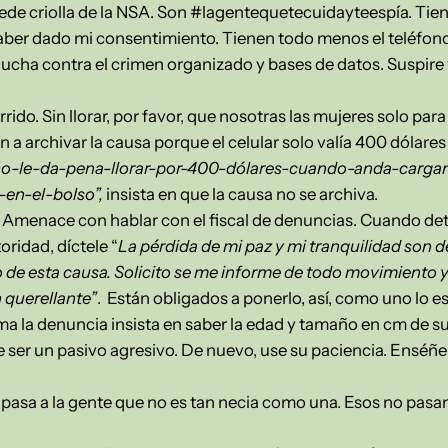
 sede criolla de la NSA. Son #lagentequetecuidayteespía. Tie
ber dado mi consentimiento. Tienen todo menos el teléfono
 lucha contra el crimen organizado y bases de datos. Suspir
rrido. Sin llorar, por favor, que nosotras las mujeres solo pa
 a archivar la causa porque el celular solo valía 400 dólares 
no-le-da-pena-llorar-por-400-dólares-cuando-anda-carg
en-el-bolso”,
insista en que la causa no se archiva.
a. Amenace con hablar con el fiscal de denuncias. Cuando det
ridad, díctele “
La pérdida de mi paz y mi tranquilidad son d
 de esta causa. Solicito se me informe de todo movimiento y
n querellante”
. Están obligados a ponerlo, así, como uno lo e
ma la denuncia insista en saber la edad y tamaño en cm de su
 ser un pasivo agresivo. De nuevo, use su paciencia. Enséñel
e pasa a la gente que no es tan necia como una. Esos no pasan