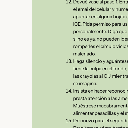
Devuélvase al paso 1. Entr
el emai del celular y núme
apuntar en alguna hojita 
ICE. Pida permiso para usar
personalmente. Diga que la
si no es ya, no pueden id
romperles el círculo vicio
malcriado.
Haga silencio y aguántese 
tiene la culpa en el fond
las crayolas al OIJ mientr
se imagina.
Insista en hacer reconocim
presta atención a las amen
Muéstrese macabramente il
alimentar pesadillas y el 
De nuevo para el segundo 
Pregúntese cómo harán pa