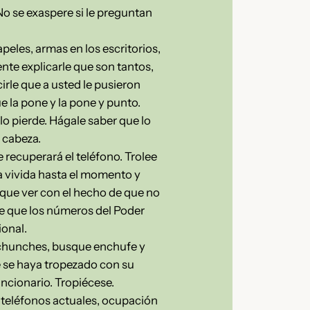
No se exaspere si le preguntan
peles, armas en los escritorios,
nte explicarle que son tantos,
irle que a usted le pusieron
e la pone y la pone y punto.
lo pierde. Hágale saber que lo
a cabeza.
 recuperará el teléfono. Trolee
ia vivida hasta el momento y
 que ver con el hecho de que no
le que los números del Poder
ional.
s chunches, busque enchufe y
e se haya tropezado con su
uncionario. Tropiécese.
 teléfonos actuales, ocupación