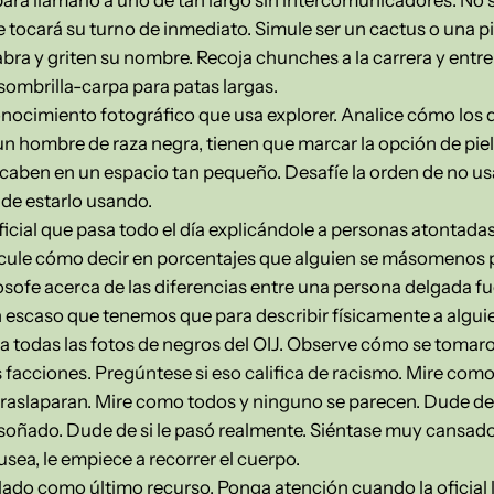
 tocará su turno de inmediato. Simule ser un cactus o una 
 abra y griten su nombre. Recoja chunches a la carrera y en
 sombrilla-carpa para patas largas.
nocimiento fotográfico que usa explorer. Analice cómo los d
un hombre de raza negra, tienen que marcar la opción de piel
caben en un espacio tan pequeño. Desafíe la orden de no usa
de estarlo usando.
ficial que pasa todo el día explicándole a personas atontadas 
lcule cómo decir en porcentajes que alguien se másomenos p
sofe acerca de las diferencias entre una persona delgada fuer
n escaso que tenemos que para describir físicamente a algui
a todas las fotos de negros del OIJ. Observe cómo se tomaro
as facciones. Pregúntese si eso califica de racismo. Mire co
 traslaparan. Mire como todos y ninguno se parecen. Dude de 
 soñado. Dude de si le pasó realmente. Siéntase muy cansad
sea, le empiece a recorrer el cuerpo.
lado como último recurso. Ponga atención cuando la oficial 