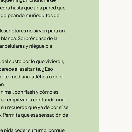
piedra hasta que una pared que
tre golpeando muñequitos de
escriptores no sirven para un
 blanca. Sorpréndase de la
r celulares y niéguelo a
del susto por lo que vivieron,
arece al asaltante. ¿Eso
te, mediana, atlética o débil.
en.
n mal, con flash y cómo es
mo se empiezan a confundir una
su recuerdo que ya de por sí se
o. Permita que esa sensación de
le pida ceder su turno, porque