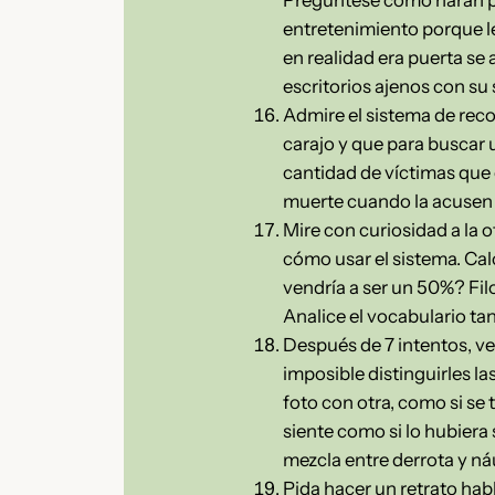
entretenimiento porque le
en realidad era puerta se
escritorios ajenos con su
Admire el sistema de reco
carajo y que para buscar 
cantidad de víctimas que 
muerte cuando la acusen 
Mire con curiosidad a la o
cómo usar el sistema. Ca
vendría a ser un 50%? Filo
Analice el vocabulario ta
Después de 7 intentos, ve
imposible distinguirles l
foto con otra, como si se
siente como si lo hubiera
mezcla entre derrota y náu
Pida hacer un retrato hab