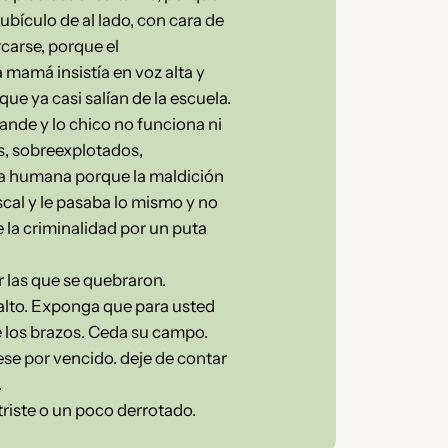
cubículo de al lado, con cara de
rcarse, porque el
 mamá insistía en voz alta y
ue ya casi salían de la escuela.
ande y lo chico no funciona ni
s, sobreexplotados,
ia humana porque la maldición
cal y le pasaba lo mismo y no
 la criminalidad por un puta
r las que se quebraron.
asalto. Exponga que para usted
 los brazos. Ceda su campo.
se por vencido. deje de contar
.
 triste o un poco derrotado.