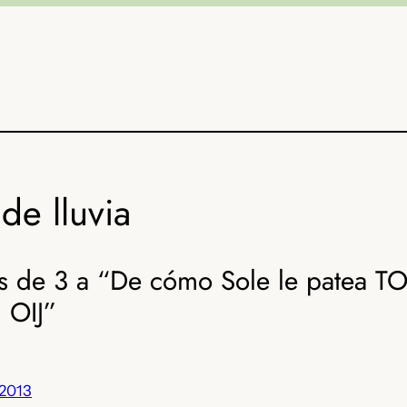
de lluvia
s de 3 a “De cómo Sole le patea T
l OIJ”
 2013