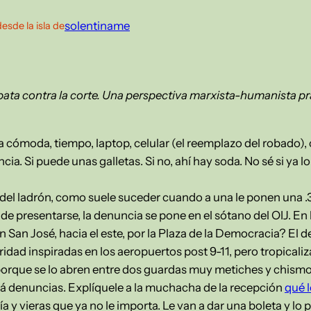
solentiname
desde la isla de
ata contra la corte. Una perspectiva marxista-humanista prác
 cómoda, tiempo, laptop, celular (el reemplazo del robado), c
ncia. Si puede unas galletas. Si no, ahí hay soda. No sé si ya l
 del ladrón, como suele suceder cuando a una le ponen una .3
e presentarse, la denuncia se pone en el sótano del OIJ. En la
 San José, hacia el este, por la Plaza de la Democracia? El del
idad inspiradas en los aeropuertos post 9-11, pero tropica
 porque se lo abren entre dos guardas muy metiches y chism
stá denuncias. Explíquele a la muchacha de la recepción
qué 
ía y vieras que ya no le importa. Le van a dar una boleta y lo 