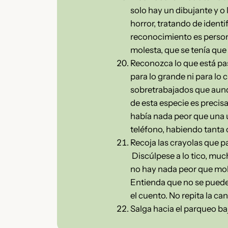
solo hay un dibujante y o 
horror, tratando de identi
reconocimiento es persona
molesta, que se tenía que 
Reconozca lo que está pas
para lo grande ni para lo
sobretrabajados que aunq
de esta especie es precis
había nada peor que una u
teléfono, habiendo tanta
Recoja las crayolas que p
Discúlpese a lo tico, much
no hay nada peor que mol
Entienda que no se puede
el cuento. No repita la c
Salga hacia el parqueo bajo