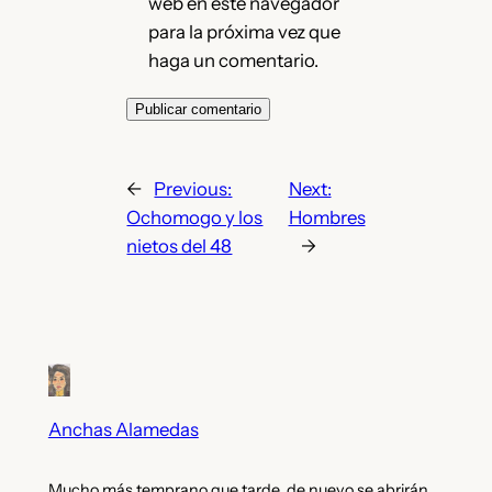
web en este navegador
para la próxima vez que
haga un comentario.
←
Previous:
Next:
Ochomogo y los
Hombres
nietos del 48
→
Anchas Alamedas
Mucho más temprano que tarde, de nuevo se abrirán