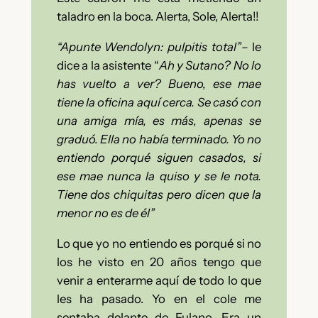
taladro en la boca. Alerta, Sole, Alerta!!
“Apunte Wendolyn: pulpitis total”
– le
dice a la asistente “
Ah y Sutano? No lo
has vuelto a ver? Bueno, ese mae
tiene la oficina aquí cerca. Se casó con
una amiga mía, es más, apenas se
graduó. Ella no había terminado. Yo no
entiendo porqué siguen casados, si
ese mae nunca la quiso y se le nota.
Tiene dos chiquitas pero dicen que la
menor no es de él”
Lo que yo no entiendo es porqué si no
los he visto en 20 años tengo que
venir a enterarme aquí de todo lo que
les ha pasado. Yo en el cole me
sentaba delante de Fulano. Era un