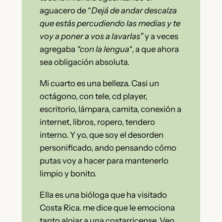
aguacero de “
Dejá de andar descalza
que estás percudiendo las medias y te
voy a poner a vos a lavarlas”
y a veces
agregaba
“con la lengua
“, a que ahora
sea obligación absoluta.
Mi cuarto es una belleza. Casi un
octágono, con tele, cd player,
escritorio, lámpara, camita, conexión a
internet, libros, ropero, tendero
interno. Y yo, que soy el desorden
personificado, ando pensando cómo
putas voy a hacer para mantenerlo
limpio y bonito.
Ella es una bióloga que ha visitado
Costa Rica. me dice que le emociona
tanto alojar a una costarricense. Veo